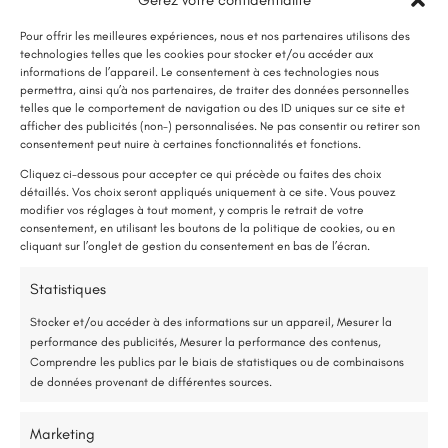
Pour offrir les meilleures expériences, nous et nos partenaires utilisons des
Voir nos réalisations
technologies telles que les cookies pour stocker et/ou accéder aux
informations de l’appareil. Le consentement à ces technologies nous
permettra, ainsi qu’à nos partenaires, de traiter des données personnelles
telles que le comportement de navigation ou des ID uniques sur ce site et
afficher des publicités (non-) personnalisées. Ne pas consentir ou retirer son
LE SAVIEZ-VOUS ?
consentement peut nuire à certaines fonctionnalités et fonctions.
Une pompe à chaleur (PAC) utilise très peu d’électricité : elle consomme
Cliquez ci-dessous pour accepter ce qui précède ou faites des choix
détaillés. Vos choix seront appliqués uniquement à ce site. Vous pouvez
environ 1 kWh pour générer 4 kWh de chaleur.
Vous cherchez d'autres solutions
modifier vos réglages à tout moment, y compris le retrait de votre
Une solution performante et économique
consentement, en utilisant les boutons de la politique de cookies, ou en
?
cliquant sur l’onglet de gestion du consentement en bas de l’écran.
75 % de l’énergie provient des calories naturellement présentes dans
Statistiques
l’air, et seulement 25 % de l’électricité est utilisée.
Stocker et/ou accéder à des informations sur un appareil, Mesurer la
performance des publicités, Mesurer la performance des contenus,
Étude gratuite et sans engagement
Comprendre les publics par le biais de statistiques ou de combinaisons
Ventilation double
de données provenant de différentes sources.
Entreprise locale et RGE
flux (VMC)
Marketing
*Aides de l’État disponibles selon votre revenu fiscal