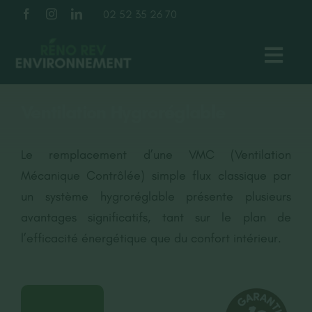
Passer
02 52 35 26 70
au
contenu
Toggl
Navig
TOITURE
Ventilation Hygroréglable
FAÇADE
Le remplacement d’une VMC (Ventilation
Mécanique Contrôlée) simple flux classique par
ISOLATION
un système hygroréglable présente plusieurs
avantages significatifs, tant sur le plan de
l’efficacité énergétique que du confort intérieur.
À PROPOS
NOS RÉALISATIONS