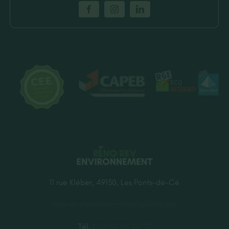
11 rue Kléber, 49130, Les Ponts-de-Cé
renorev.environnement@hotmail.com
Tél. :
02 52 35 26 70