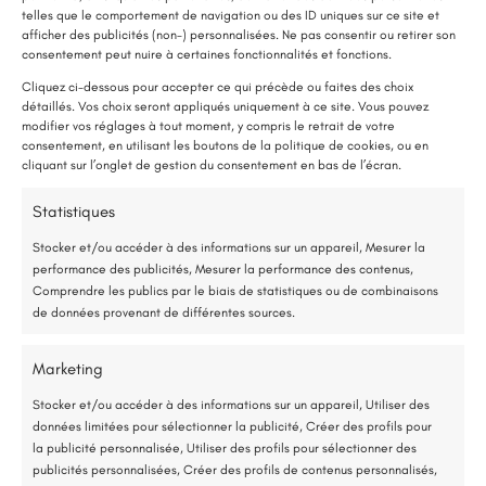
telles que le comportement de navigation ou des ID uniques sur ce site et
afficher des publicités (non-) personnalisées. Ne pas consentir ou retirer son
LE SAVIEZ-VOUS ?
consentement peut nuire à certaines fonctionnalités et fonctions.
Une pompe à chaleur (PAC) utilise très peu d’électricité : elle consomme
Cliquez ci-dessous pour accepter ce qui précède ou faites des choix
détaillés. Vos choix seront appliqués uniquement à ce site. Vous pouvez
environ 1 kWh pour générer 4 kWh de chaleur.
modifier vos réglages à tout moment, y compris le retrait de votre
Une solution performante et économique
consentement, en utilisant les boutons de la politique de cookies, ou en
cliquant sur l’onglet de gestion du consentement en bas de l’écran.
Isolation thermique par
75 % de l’énergie provient des calories naturellement présentes dans
Statistiques
l’extérieur
l’air, et seulement 25 % de l’électricité est utilisée.
Stocker et/ou accéder à des informations sur un appareil, Mesurer la
performance des publicités, Mesurer la performance des contenus,
Étude gratuite et sans engagement
Comprendre les publics par le biais de statistiques ou de combinaisons
Détails du projet
de données provenant de différentes sources.
Entreprise locale et RGE
Segré (49)
Marketing
*Aides de l’État disponibles selon votre revenu fiscal
Isolation Thermique par l'Extérieur (ITE)
Stocker et/ou accéder à des informations sur un appareil, Utiliser des
données limitées pour sélectionner la publicité, Créer des profils pour
Accompagnement administratif et financier complet
25 juillet 2025
la publicité personnalisée, Utiliser des profils pour sélectionner des
publicités personnalisées, Créer des profils de contenus personnalisés,