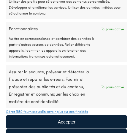
Utiliser des profils pour sélectionner des contenus personnalisés,
Nous contacter
Développer et améliorer les services, Utiliser des données limitées pour
sélectionner le contenu.
Fonctionnalités
Toujours activé
Jusqu’à 80% de prise en charge*
Mettre en correspondance et combiner des données à
partir d’autres sources de données, Relier différents
appareils, Identifier les appareils en fonction des
informations transmises automatiquement.
Description du projet
Assurer la sécurité, prévenir et détecter la
fraude et réparer les erreurs, Fournir et
présenter des publicités et du contenu,
Toujours activé
Nous avons réalisé l’isolation thermique par
Enregistrer et communiquer les choix en
l’extérieur sur une maison située dans le
matière de confidentialité.
secteur de Segré. L’objectif principal était
Gérer 1380 fournisseurs
En savoir plus sur ces finalités
d’améliorer les performances énergétiques
Accepter
tout en redonnant un coup de neuf à la