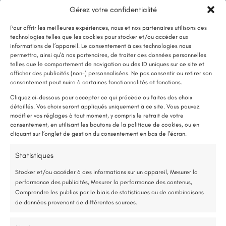
Gérez votre confidentialité
Pour offrir les meilleures expériences, nous et nos partenaires utilisons des
technologies telles que les cookies pour stocker et/ou accéder aux
informations de l’appareil. Le consentement à ces technologies nous
permettra, ainsi qu’à nos partenaires, de traiter des données personnelles
telles que le comportement de navigation ou des ID uniques sur ce site et
afficher des publicités (non-) personnalisées. Ne pas consentir ou retirer son
LE SAVIEZ-VOUS ?
Protection toiture incendie
consentement peut nuire à certaines fonctionnalités et fonctions.
Une pompe à chaleur (PAC) utilise très peu d’électricité : elle consomme
Cliquez ci-dessous pour accepter ce qui précède ou faites des choix
En savoir plus
détaillés. Vos choix seront appliqués uniquement à ce site. Vous pouvez
environ 1 kWh pour générer 4 kWh de chaleur.
modifier vos réglages à tout moment, y compris le retrait de votre
Une solution performante et économique
consentement, en utilisant les boutons de la politique de cookies, ou en
cliquant sur l’onglet de gestion du consentement en bas de l’écran.
75 % de l’énergie provient des calories naturellement présentes dans
Statistiques
l’air, et seulement 25 % de l’électricité est utilisée.
Stocker et/ou accéder à des informations sur un appareil, Mesurer la
performance des publicités, Mesurer la performance des contenus,
Étude gratuite et sans engagement
Comprendre les publics par le biais de statistiques ou de combinaisons
de données provenant de différentes sources.
Entreprise locale et RGE