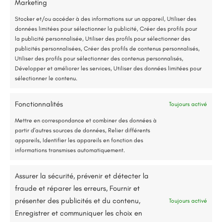
Marketing
*Aides de l’État disponibles selon votre revenu fiscal
Stocker et/ou accéder à des informations sur un appareil, Utiliser des
données limitées pour sélectionner la publicité, Créer des profils pour
Accompagnement administratif et financier complet
la publicité personnalisée, Utiliser des profils pour sélectionner des
publicités personnalisées, Créer des profils de contenus personnalisés,
Utiliser des profils pour sélectionner des contenus personnalisés,
Développer et améliorer les services, Utiliser des données limitées pour
Contactez-Nous
sélectionner le contenu.
Devis gratuit
Fonctionnalités
Toujours activé
Jusqu’à 80% de prise en charge*
Mettre en correspondance et combiner des données à
partir d’autres sources de données, Relier différents
appareils, Identifier les appareils en fonction des
informations transmises automatiquement.
Nom
Assurer la sécurité, prévenir et détecter la
fraude et réparer les erreurs, Fournir et
présenter des publicités et du contenu,
Toujours activé
Enregistrer et communiquer les choix en