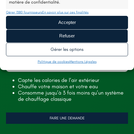
Adresse e-mail
matière de confidentialité.
Gérer 1380 fournisseurs
En savoir plus sur ces finalités
Accepter
Téléphone
Refuser
Gérer les options
Politique de cookies
Mentions Légales
Code postal
Capte les calories de l’air extérieur
Chauffe votre maison et votre eau
Consomme jusqu’à 3 fois moins qu’un système
de chauffage classique
Demande
FAIRE UNE DEMANDE