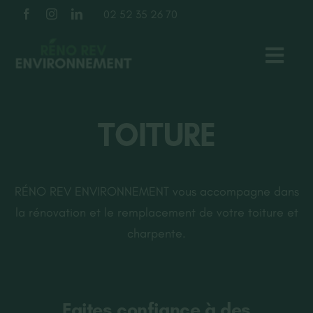
Passer
02 52 35 26 70
au
contenu
Toggl
Navig
TOITURE
TOITURE
FAÇADE
RÉNO REV ENVIRONNEMENT vous accompagne dans
ISOLATION
la rénovation et le remplacement de votre toiture et
charpente.
À PROPOS
NOS RÉALISATIONS
Faites confiance à des