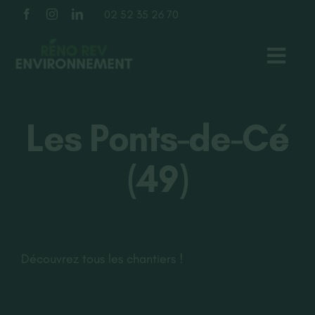
Passer
02 52 35 26 70
au
contenu
Toggl
Navig
TOITURE
Les Ponts-de-Cé
FAÇADE
(49)
ISOLATION
À PROPOS
Découvrez tous les chantiers !
NOS RÉALISATIONS