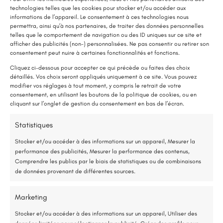
technologies telles que les cookies pour stocker et/ou accéder aux
informations de l’appareil. Le consentement à ces technologies nous
permettra, ainsi qu’à nos partenaires, de traiter des données personnelles
telles que le comportement de navigation ou des ID uniques sur ce site et
afficher des publicités (non-) personnalisées. Ne pas consentir ou retirer son
LE SAVIEZ-VOUS ?
consentement peut nuire à certaines fonctionnalités et fonctions.
Une pompe à chaleur (PAC) utilise très peu d’électricité : elle consomme
Cliquez ci-dessous pour accepter ce qui précède ou faites des choix
détaillés. Vos choix seront appliqués uniquement à ce site. Vous pouvez
environ 1 kWh pour générer 4 kWh de chaleur.
modifier vos réglages à tout moment, y compris le retrait de votre
Les Ponts-de-Cé (49)
Une solution performante et économique
consentement, en utilisant les boutons de la politique de cookies, ou en
cliquant sur l’onglet de gestion du consentement en bas de l’écran.
Remplacement d’une porte de garage et
des volets battants
75 % de l’énergie provient des calories naturellement présentes dans
Statistiques
l’air, et seulement 25 % de l’électricité est utilisée.
Stocker et/ou accéder à des informations sur un appareil, Mesurer la
Lire plus
performance des publicités, Mesurer la performance des contenus,
Étude gratuite et sans engagement
Comprendre les publics par le biais de statistiques ou de combinaisons
de données provenant de différentes sources.
Entreprise locale et RGE
Marketing
*Aides de l’État disponibles selon votre revenu fiscal
Stocker et/ou accéder à des informations sur un appareil, Utiliser des