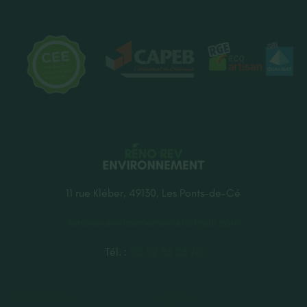
11 rue Kléber, 49130, Les Ponts-de-Cé
renorev.environnement@hotmail.com
Tél. :
02 52 35 26 70
SERVICES
AIDES