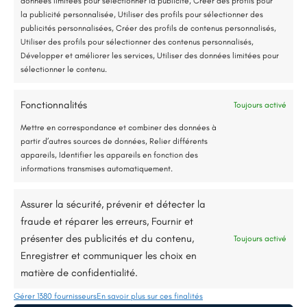
données limitées pour sélectionner la publicité, Créer des profils pour
Accompagnement administratif et financier complet
la publicité personnalisée, Utiliser des profils pour sélectionner des
publicités personnalisées, Créer des profils de contenus personnalisés,
Utiliser des profils pour sélectionner des contenus personnalisés,
Développer et améliorer les services, Utiliser des données limitées pour
sélectionner le contenu.
Fonctionnalités
Toujours activé
Jusqu’à 80% de prise en charge*
Mettre en correspondance et combiner des données à
partir d’autres sources de données, Relier différents
appareils, Identifier les appareils en fonction des
informations transmises automatiquement.
Les Ponts-de-Cé (49)
Assurer la sécurité, prévenir et détecter la
Nettoyage et hydrofuge d’une toiture de
fraude et réparer les erreurs, Fournir et
maison
présenter des publicités et du contenu,
Toujours activé
Enregistrer et communiquer les choix en
Lire plus
matière de confidentialité.
Gérer 1380 fournisseurs
En savoir plus sur ces finalités