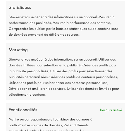
Hydrofuge coloré sur une
75 % de l’énergie provient des calories naturellement présentes dans
Statistiques
toiture de maison
l’air, et seulement 25 % de l’électricité est utilisée.
Stocker et/ou accéder à des informations sur un appareil, Mesurer la
performance des publicités, Mesurer la performance des contenus,
Étude gratuite et sans engagement
Comprendre les publics par le biais de statistiques ou de combinaisons
Détails du projet
de données provenant de différentes sources.
Entreprise locale et RGE
Bouchemaine (49)
Marketing
*Aides de l’État disponibles selon votre revenu fiscal
Hydrofuge coloré
,
Rénovation toiture
Stocker et/ou accéder à des informations sur un appareil, Utiliser des
données limitées pour sélectionner la publicité, Créer des profils pour
Accompagnement administratif et financier complet
26 avril 2024
la publicité personnalisée, Utiliser des profils pour sélectionner des
publicités personnalisées, Créer des profils de contenus personnalisés,
Utiliser des profils pour sélectionner des contenus personnalisés,
Nous contacter
Développer et améliorer les services, Utiliser des données limitées pour
sélectionner le contenu.
Fonctionnalités
Toujours activé
Jusqu’à 80% de prise en charge*
Mettre en correspondance et combiner des données à
partir d’autres sources de données, Relier différents