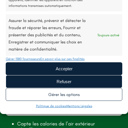
appareils, Identifier les appareils en fonction des
informations transmises automatiquement.
Description du projet
Assurer la sécurité, prévenir et détecter la
fraude et réparer les erreurs, Fournir et
Sur ce chantier, nous avons réalisé la rénovation
présenter des publicités et du contenu,
Toujours activé
Enregistrer et communiquer les choix en
d’une toiture de maison avec un hydrofuge coloré
matière de confidentialité.
à Bouchemaine (49). Chantier soigné avec mise
Gérer 1380 fournisseurs
en place d’une protection étanche pour éviter les
En savoir plus sur ces finalités
projections sur la façade.
Accepter
Refuser
Vous souhaitez faire la rénovation de votre toiture
à Bouchemaine ou ses alentours ? N’hésitez pas à
Gérer les options
nous contactez avec le formulaire en bas de page
Politique de cookies
Mentions Légales
ou via nos coordonnées sur le site.
Découvrez ci-dessous sans plus tarder les photos
Capte les calories de l’air extérieur