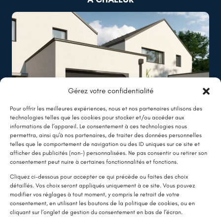
Gérez votre confidentialité
Pour offrir les meilleures expériences, nous et nos partenaires utilisons des
technologies telles que les cookies pour stocker et/ou accéder aux
informations de l’appareil. Le consentement à ces technologies nous
permettra, ainsi qu’à nos partenaires, de traiter des données personnelles
telles que le comportement de navigation ou des ID uniques sur ce site et
afficher des publicités (non-) personnalisées. Ne pas consentir ou retirer son
LE SAVIEZ-VOUS ?
consentement peut nuire à certaines fonctionnalités et fonctions.
Une pompe à chaleur (PAC) utilise très peu d’électricité : elle consomme
Cliquez ci-dessous pour accepter ce qui précède ou faites des choix
détaillés. Vos choix seront appliqués uniquement à ce site. Vous pouvez
environ 1 kWh pour générer 4 kWh de chaleur.
modifier vos réglages à tout moment, y compris le retrait de votre
Une solution performante et économique
consentement, en utilisant les boutons de la politique de cookies, ou en
cliquant sur l’onglet de gestion du consentement en bas de l’écran.