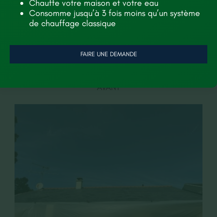
Chauffe votre maison et votre eau
Avant/Après du chantier.
Consomme jusqu’à 3 fois moins qu’un système
de chauffage classique
Les photos du projet
FAIRE UNE DEMANDE
AVANT