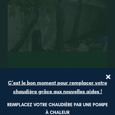
CONTACT
RECRUTEMENT
Rezé
Ravalement d’une façade à Rezé
Lire plus
C’est le bon moment pour remplacer votre
chaudière grâce aux nouvelles aides !
REMPLACEZ VOTRE CHAUDIÈRE PAR UNE POMPE
À CHALEUR