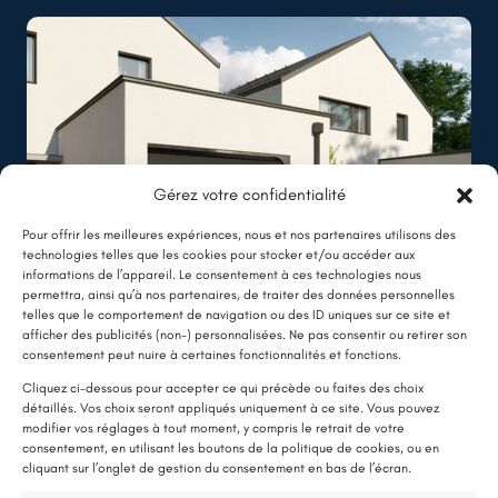
Gérez votre confidentialité
Pour offrir les meilleures expériences, nous et nos partenaires utilisons des
technologies telles que les cookies pour stocker et/ou accéder aux
informations de l’appareil. Le consentement à ces technologies nous
permettra, ainsi qu’à nos partenaires, de traiter des données personnelles
telles que le comportement de navigation ou des ID uniques sur ce site et
Rezé
afficher des publicités (non-) personnalisées. Ne pas consentir ou retirer son
LE SAVIEZ-VOUS ?
consentement peut nuire à certaines fonctionnalités et fonctions.
Isolation thermique par l’extérieur
Une pompe à chaleur (PAC) utilise très peu d’électricité : elle consomme
Cliquez ci-dessous pour accepter ce qui précède ou faites des choix
détaillés. Vos choix seront appliqués uniquement à ce site. Vous pouvez
environ 1 kWh pour générer 4 kWh de chaleur.
Lire plus
modifier vos réglages à tout moment, y compris le retrait de votre
Une solution performante et économique
consentement, en utilisant les boutons de la politique de cookies, ou en
cliquant sur l’onglet de gestion du consentement en bas de l’écran.