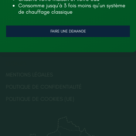
TOITURE
À PROPOS
Consomme jusqu’à 3 fois moins qu’un système
de chauffage classique
FAÇADE
NOS RÉALISATIONS
ISOLATION
RECRUTEMENT
FAIRE UNE DEMANDE
CONTACT
LÉGALES
MENTIONS LÉGALES
POLITIQUE DE CONFIDENTIALITÉ
POLITIQUE DE COOKIES (UE)