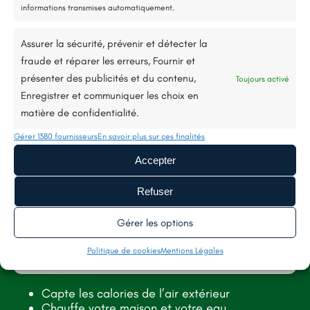
informations transmises automatiquement.
Assurer la sécurité, prévenir et détecter la
fraude et réparer les erreurs, Fournir et
présenter des publicités et du contenu,
Toujours activé
Enregistrer et communiquer les choix en
matière de confidentialité.
Gérer 1380 fournisseurs
En savoir plus sur ces finalités
Accepter
11 rue Kléber, 49130, Les Ponts-de-Cé
Refuser
renorev.environnement@hotmail.com
Gérer les options
Tél. :
02 52 35 26 70
Politique de cookies
Mentions Légales
SERVICES
AIDES
Capte les calories de l’air extérieur
Chauffe votre maison et votre eau