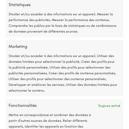
75 % de l’énergie provient des calories naturellement présentes dans
Statistiques
l’air, et seulement 25 % de l’électricité est utilisée.
Stocker et/ou accéder à des informations sur un appareil, Mesurer la
performance des publicités, Mesurer la performance des contenus,
Étude gratuite et sans engagement
Comprendre les publics par le biais de statistiques ou de combinaisons
de données provenant de différentes sources.
Entreprise locale et RGE
Marketing
*Aides de l’État disponibles selon votre revenu fiscal
Stocker et/ou accéder à des informations sur un appareil, Utiliser des
E-mail:
renorev.environnement@hotmail.com
données limitées pour sélectionner la publicité, Créer des profils pour
Accompagnement administratif et financier complet
la publicité personnalisée, Utiliser des profils pour sélectionner des
publicités personnalisées, Créer des profils de contenus personnalisés,
Utiliser des profils pour sélectionner des contenus personnalisés,
Tél. :
02 52 35 26 70
Développer et améliorer les services, Utiliser des données limitées pour
sélectionner le contenu.
Fonctionnalités
Toujours activé
Jusqu’à 80% de prise en charge*
Mettre en correspondance et combiner des données à
partir d’autres sources de données, Relier différents
appareils, Identifier les appareils en fonction des