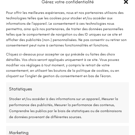
Gérez votre confidentialité
Lire plus
Pour offrir les meilleures expériences, nous et nos partenaires utilisons des
technologies telles que les cookies pour stocker et/ou accéder aux
informations de l’appareil. Le consentement à ces technologies nous
permettra, ainsi qu’à nos partenaires, de traiter des données personnelles
telles que le comportement de navigation ou des ID uniques sur ce site et
afficher des publicités (non-) personnalisées. Ne pas consentir ou retirer son
LE SAVIEZ-VOUS ?
consentement peut nuire à certaines fonctionnalités et fonctions.
Une pompe à chaleur (PAC) utilise très peu d’électricité : elle consomme
Cliquez ci-dessous pour accepter ce qui précède ou faites des choix
détaillés. Vos choix seront appliqués uniquement à ce site. Vous pouvez
environ 1 kWh pour générer 4 kWh de chaleur.
modifier vos réglages à tout moment, y compris le retrait de votre
Une solution performante et économique
consentement, en utilisant les boutons de la politique de cookies, ou en
cliquant sur l’onglet de gestion du consentement en bas de l’écran.
75 % de l’énergie provient des calories naturellement présentes dans
Statistiques
l’air, et seulement 25 % de l’électricité est utilisée.
E-mail:
renorev.environnement@hotmail.com
Stocker et/ou accéder à des informations sur un appareil, Mesurer la
performance des publicités, Mesurer la performance des contenus,
Étude gratuite et sans engagement
Comprendre les publics par le biais de statistiques ou de combinaisons
de données provenant de différentes sources.
Tél. :
02 52 35 26 70
Entreprise locale et RGE
Marketing