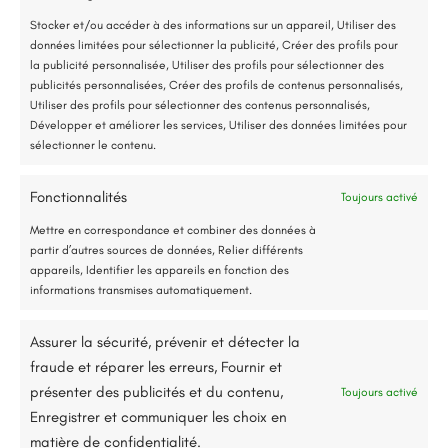
*Aides de l’État disponibles selon votre revenu fiscal
Stocker et/ou accéder à des informations sur un appareil, Utiliser des
données limitées pour sélectionner la publicité, Créer des profils pour
Accompagnement administratif et financier complet
la publicité personnalisée, Utiliser des profils pour sélectionner des
publicités personnalisées, Créer des profils de contenus personnalisés,
Utiliser des profils pour sélectionner des contenus personnalisés,
Développer et améliorer les services, Utiliser des données limitées pour
sélectionner le contenu.
Fonctionnalités
Toujours activé
Jusqu’à 80% de prise en charge*
Mettre en correspondance et combiner des données à
partir d’autres sources de données, Relier différents
appareils, Identifier les appareils en fonction des
informations transmises automatiquement.
Assurer la sécurité, prévenir et détecter la
fraude et réparer les erreurs, Fournir et
11 rue Kléber, 49130, Les Ponts-de-Cé
présenter des publicités et du contenu,
Toujours activé
renorev.environnement@hotmail.com
Enregistrer et communiquer les choix en
matière de confidentialité.