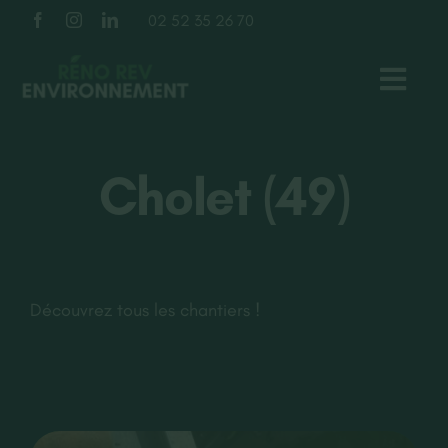
Passer
02 52 35 26 70
au
contenu
Toggl
Navig
TOITURE
Cholet (49)
FAÇADE
ISOLATION
Découvrez tous les chantiers !
À PROPOS
NOS RÉALISATIONS