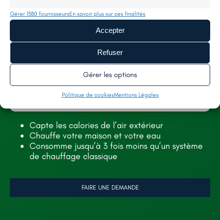
Tél. :
02 52 35 26 70
Gérer 1380 fournisseurs
En savoir plus sur ces finalités
Accepter
SERVICES
AIDES
Refuser
TOITURE
À PROPOS
FAÇADE
NOS RÉALISATIONS
Gérer les options
ISOLATION
RECRUTEMENT
Politique de cookies
Mentions Légales
CONTACT
Capte les calories de l’air extérieur
Chauffe votre maison et votre eau
Consomme jusqu’à 3 fois moins qu’un système
de chauffage classique
LÉGALES
MENTIONS LÉGALES
FAIRE UNE DEMANDE
POLITIQUE DE CONFIDENTIALITÉ
POLITIQUE DE COOKIES (UE)