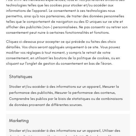
technologies telles que les cookies pour stocker et/ou accéder aux
informations de l’appareil. Le consentement à ces technologies nous
permettra, ainsi qu’à nos partenaires, de traiter des données personnelles
telles que le comportement de navigation ou des ID uniques sur ce site et
afficher des publicités (non-) personnalisées. Ne pas consentir ou retirer son
LE SAVIEZ-VOUS ?
consentement peut nuire à certaines fonctionnalités et fonctions.
Une pompe à chaleur (PAC) utilise très peu d’électricité : elle consomme
Cliquez ci-dessous pour accepter ce qui précède ou faites des choix
détaillés. Vos choix seront appliqués uniquement à ce site. Vous pouvez
environ 1 kWh pour générer 4 kWh de chaleur.
modifier vos réglages à tout moment, y compris le retrait de votre
Une solution performante et économique
consentement, en utilisant les boutons de la politique de cookies, ou en
cliquant sur l’onglet de gestion du consentement en bas de l’écran.
Isolation thermique par
75 % de l’énergie provient des calories naturellement présentes dans
Statistiques
l’extérieur
l’air, et seulement 25 % de l’électricité est utilisée.
Stocker et/ou accéder à des informations sur un appareil, Mesurer la
performance des publicités, Mesurer la performance des contenus,
Étude gratuite et sans engagement
Comprendre les publics par le biais de statistiques ou de combinaisons
Détails du projet
de données provenant de différentes sources.
Entreprise locale et RGE
Les Ponts-de-Cé (49)
Marketing
*Aides de l’État disponibles selon votre revenu fiscal
Isolation Thermique par l'Extérieur (ITE)
Stocker et/ou accéder à des informations sur un appareil, Utiliser des