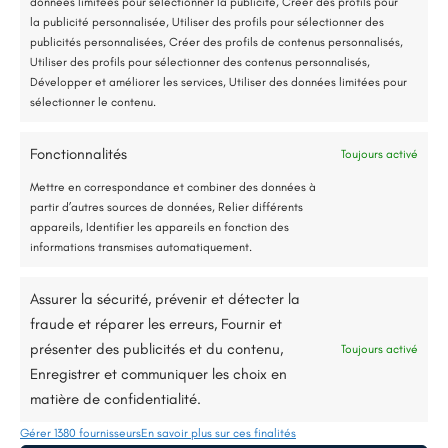
données limitées pour sélectionner la publicité, Créer des profils pour
Accompagnement administratif et financier complet
31 juillet 2025
la publicité personnalisée, Utiliser des profils pour sélectionner des
publicités personnalisées, Créer des profils de contenus personnalisés,
Utiliser des profils pour sélectionner des contenus personnalisés,
Nous contacter
Développer et améliorer les services, Utiliser des données limitées pour
sélectionner le contenu.
Fonctionnalités
Toujours activé
Jusqu’à 80% de prise en charge*
Mettre en correspondance et combiner des données à
partir d’autres sources de données, Relier différents
appareils, Identifier les appareils en fonction des
informations transmises automatiquement.
Description du projet
Assurer la sécurité, prévenir et détecter la
fraude et réparer les erreurs, Fournir et
présenter des publicités et du contenu,
Toujours activé
Nous avons réalisé l’isolation thermique par
Enregistrer et communiquer les choix en
l’extérieur (ITE) pour une maison située aux
matière de confidentialité.
Ponts-de-Cé. Le chantier a consisté à poser
Gérer 1380 fournisseurs
En savoir plus sur ces finalités