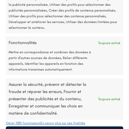
Accompagnement administratif et financier complet
la publicité personnalisée, Utiliser des profils pour sélectionner des
publicités personnalisées, Créer des profils de contenus personnalisés,
Utiliser des profils pour sélectionner des contenus personnalisés,
Développer et améliorer les services, Utiliser des données limitées pour
sélectionner le contenu.
Fonctionnalités
Toujours activé
Jusqu’à 80% de prise en charge*
Mettre en correspondance et combiner des données à
partir d’autres sources de données, Relier différents
appareils, Identifier les appareils en fonction des
informations transmises automatiquement.
11 rue Kléber, 49130, Les Ponts-de-Cé
Assurer la sécurité, prévenir et détecter la
renorev.environnement@hotmail.com
fraude et réparer les erreurs, Fournir et
présenter des publicités et du contenu,
Toujours activé
Tél. :
02 52 35 26 70
Enregistrer et communiquer les choix en
matière de confidentialité.
SERVICES
AIDES
Gérer 1380 fournisseurs
En savoir plus sur ces finalités