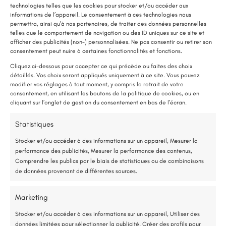
technologies telles que les cookies pour stocker et/ou accéder aux
informations de l’appareil. Le consentement à ces technologies nous
permettra, ainsi qu’à nos partenaires, de traiter des données personnelles
telles que le comportement de navigation ou des ID uniques sur ce site et
afficher des publicités (non-) personnalisées. Ne pas consentir ou retirer son
LE SAVIEZ-VOUS ?
consentement peut nuire à certaines fonctionnalités et fonctions.
Une pompe à chaleur (PAC) utilise très peu d’électricité : elle consomme
Cliquez ci-dessous pour accepter ce qui précède ou faites des choix
détaillés. Vos choix seront appliqués uniquement à ce site. Vous pouvez
environ 1 kWh pour générer 4 kWh de chaleur.
modifier vos réglages à tout moment, y compris le retrait de votre
Une solution performante et économique
consentement, en utilisant les boutons de la politique de cookies, ou en
cliquant sur l’onglet de gestion du consentement en bas de l’écran.
E-mail:
renorev.environnement@hotmail.com
75 % de l’énergie provient des calories naturellement présentes dans
Statistiques
l’air, et seulement 25 % de l’électricité est utilisée.
Stocker et/ou accéder à des informations sur un appareil, Mesurer la
performance des publicités, Mesurer la performance des contenus,
Tél. :
02 52 35 26 70
Étude gratuite et sans engagement
Comprendre les publics par le biais de statistiques ou de combinaisons
de données provenant de différentes sources.
Entreprise locale et RGE
Marketing
*Aides de l’État disponibles selon votre revenu fiscal
Stocker et/ou accéder à des informations sur un appareil, Utiliser des
données limitées pour sélectionner la publicité, Créer des profils pour