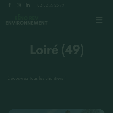
Passer
02 52 35 26 70
au
contenu
Toggl
Navig
TOITURE
Loiré (49)
FAÇADE
ISOLATION
Découvrez tous les chantiers !
À PROPOS
NOS RÉALISATIONS