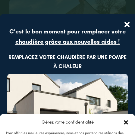
CONTACT
RECRUTEMENT
C’est le bon moment pour remplacer votre
chaudière grâce aux nouvelles aides !
REMPLACEZ VOTRE CHAUDIÈRE PAR UNE POMPE
À CHALEUR
Loiré (49)
Isolation thermique par l’extérieur à Loiré
Lire plus
Gérez votre confidentialité
Pour offrir les meilleures expériences, nous et nos partenaires utilisons des