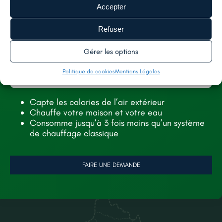
TOITURE
À PROPOS
Accepter
FAÇADE
NOS RÉALISATIONS
Refuser
ISOLATION
RECRUTEMENT
Gérer les options
CONTACT
Politique de cookies
Mentions Légales
Capte les calories de l’air extérieur
LÉGALES
Chauffe votre maison et votre eau
Consomme jusqu’à 3 fois moins qu’un système
MENTIONS LÉGALES
de chauffage classique
POLITIQUE DE CONFIDENTIALITÉ
FAIRE UNE DEMANDE
POLITIQUE DE COOKIES (UE)