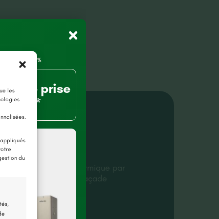
80% de prise
ue les
charge*
nologies
onnalisées.
ls du projet
 appliqués
votre
 (44)
gestion du
on maison
,
Isolation Thermique par
eur (ITE)
,
Ravalement façade
2025
tés,
de