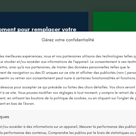
oment pour remplacer votre
âce aux nouvelles aides !
Gérez votre confidentialité
Jusqu’à 
E CHAUDIÈRE PAR UNE POMPE À
 les meilleures expériences, nous et nos partenaires utilisons des technologies telles q
en 
ur stocker et/ou accéder aux informations de l’appareil. Le consentement à ces tech
CHALEUR
ttra, ainsi qu’à nos partenaires, de traiter des données personnelles telles que le
nt de navigation ou des ID uniques sur ce site et afficher des publicités (non-) pers
Détai
sentir ou retirer son consentement peut nuire à certaines fonctionnalités et fonctions.
-dessous pour accepter ce qui précède ou faites des choix détaillés. Vos choix seront
ique par
 à ce site. Vous pouvez modifier vos réglages à tout moment, y compris le retrait de 
Nantes
nt, en utilisant les boutons de la politique de cookies, ou en cliquant sur l’onglet de 
Isolati
nt en bas de l’écran.
ntes
l'Extéri
iques
6 mai 
et/ou accéder à des informations sur un appareil, Mesurer la performance des publici
la performance des contenus, Comprendre les publics par le biais de statistiques ou 