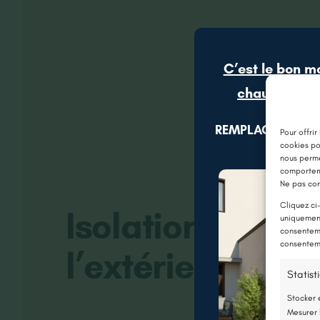
C’est le bon m
chaudière gr
REMPLACEZ VOTR
Pour offrir
cookies po
nous perme
comporteme
Ne pas con
Cliquez ci
Isolation therm
uniquement
consenteme
consenteme
l’extérieur à Na
Statist
Stocker 
Mesurer 