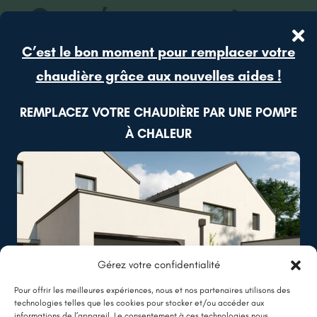
Ce qu’en pensent nos
clients
C’est le bon moment pour remplacer votre
chaudière grâce aux nouvelles aides !
REMPLACEZ VOTRE CHAUDIÈRE PAR UNE POMPE
À CHALEUR
Devis gratuit
Comment ça marche ?
Gérez votre confidentialité
Pour offrir les meilleures expériences, nous et nos partenaires utilisons des
Étape 1
technologies telles que les cookies pour stocker et/ou accéder aux
informations de l’appareil. Le consentement à ces technologies nous