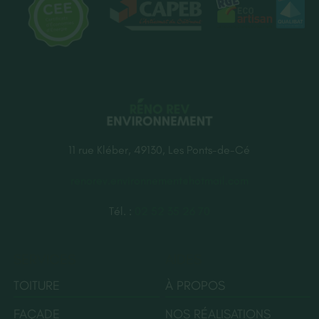
11 rue Kléber, 49130, Les Ponts-de-Cé
renorev.environnement@hotmail.com
Tél. :
02 52 35 26 70
SERVICES
AIDES
TOITURE
À PROPOS
FAÇADE
NOS RÉALISATIONS