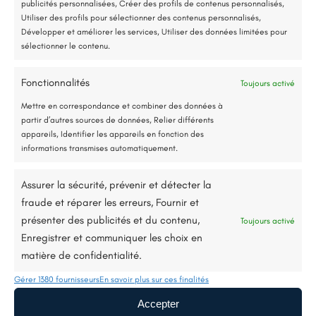
publicités personnalisées, Créer des profils de contenus personnalisés,
Étape 3
Utiliser des profils pour sélectionner des contenus personnalisés,
Développer et améliorer les services, Utiliser des données limitées pour
sélectionner le contenu.
Pré-chiffrage et dossier de prime
Nous réaliserons un préchiffrage basé sur le
Fonctionnalités
Toujours activé
Jusqu’à 80% de prise en charge*
plan de travaux choisi et nous constituerons
Mettre en correspondance et combiner des données à
ensemble le dossier pour obtenir les primes
partir d’autres sources de données, Relier différents
énergétiques disponibles.
appareils, Identifier les appareils en fonction des
informations transmises automatiquement.
Assurer la sécurité, prévenir et détecter la
Étape 4
fraude et réparer les erreurs, Fournir et
Visite technique et planification
présenter des publicités et du contenu,
Toujours activé
Enregistrer et communiquer les choix en
Une visite technique sera effectuée pour
matière de confidentialité.
confirmer la faisabilité des travaux. Nous
Gérer 1380 fournisseurs
En savoir plus sur ces finalités
planifierons ensuite les étapes de la
Accepter
rénovation.