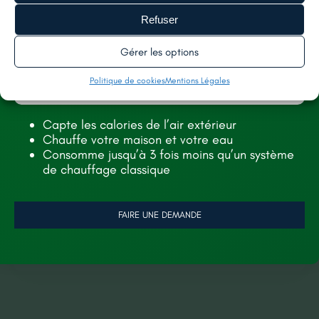
Refuser
Étape 5
Gérer les options
Clôture du chantier et documentation
Politique de cookies
Mentions Légales
À la fin des travaux, vous recevrez un dossier
complet comprenant l’attestation de fin de
Capte les calories de l’air extérieur
Chauffe votre maison et votre eau
travaux, l’attestation décennale, attestation
Consomme jusqu’à 3 fois moins qu’un système
TVA, un audit énergétique post travaux, les
de chauffage classique
conditions générales de vente et la facture des
interventions.
FAIRE UNE DEMANDE