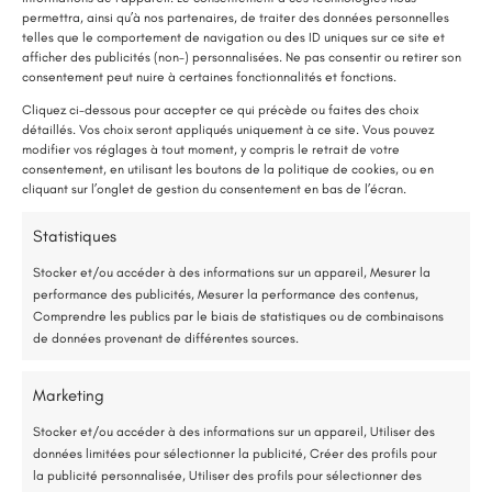
Évaluation thermique initial
permettra, ainsi qu’à nos partenaires, de traiter des données personnelles
telles que le comportement de navigation ou des ID uniques sur ce site et
Nous commençons par évaluer la classe
afficher des publicités (non-) personnalisées. Ne pas consentir ou retirer son
LE SAVIEZ-VOUS ?
consentement peut nuire à certaines fonctionnalités et fonctions.
énergétique de votre logement pour identifier
Une pompe à chaleur (PAC) utilise très peu d’électricité : elle consomme
Cliquez ci-dessous pour accepter ce qui précède ou faites des choix
les meilleures améliorations possibles. Vous
détaillés. Vos choix seront appliqués uniquement à ce site. Vous pouvez
environ 1 kWh pour générer 4 kWh de chaleur.
recevrez trois propositions de plans de travaux
modifier vos réglages à tout moment, y compris le retrait de votre
Une solution performante et économique
consentement, en utilisant les boutons de la politique de cookies, ou en
adaptés à vos besoins.
cliquant sur l’onglet de gestion du consentement en bas de l’écran.
75 % de l’énergie provient des calories naturellement présentes dans
Statistiques
l’air, et seulement 25 % de l’électricité est utilisée.
Étape 2
Stocker et/ou accéder à des informations sur un appareil, Mesurer la
performance des publicités, Mesurer la performance des contenus,
Étude gratuite et sans engagement
Remise de l’audit et choix du plan
Comprendre les publics par le biais de statistiques ou de combinaisons
de données provenant de différentes sources.
Suite à l’évaluation thermique, nous vous
Entreprise locale et RGE
fournirons un rapport détaillé incluant différents
Marketing
scénarios de rénovation. Choisissez le plan qui
*Aides de l’État disponibles selon votre revenu fiscal
Stocker et/ou accéder à des informations sur un appareil, Utiliser des
vous convient le mieux.
données limitées pour sélectionner la publicité, Créer des profils pour
Accompagnement administratif et financier complet
la publicité personnalisée, Utiliser des profils pour sélectionner des