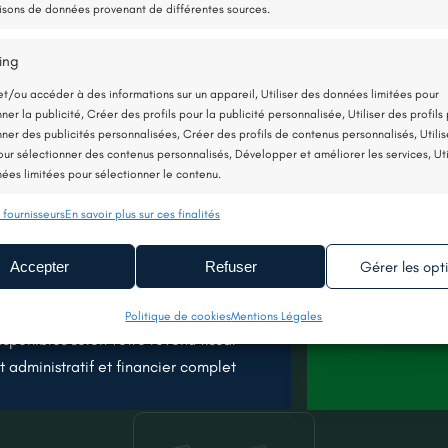
sons de données provenant de différentes sources.
ing
?
et/ou accéder à des informations sur un appareil, Utiliser des données limitées pour
tilise très peu d’électricité : elle consomme
ner la publicité, Créer des profils pour la publicité personnalisée, Utiliser des profils
Capte les c
 4 kWh de chaleur.
nner des publicités personnalisées, Créer des profils de contenus personnalisés, Utilis
extérieur
pour sélectionner des contenus personnalisés, Développer et améliorer les services, Uti
Chauffe vo
formante et économique
ées limitées pour sélectionner le contenu.
eau
Consomme 
es calories naturellement présentes dans l’air, et
 fournisseurs
En savoir plus sur ces finalités
moins qu’
nnalités
Toujou
té est utilisée.
chauffage
n correspondance et combiner des données à partir d’autres sources de
Accepter
Refuser
Gérer les opt
Relier différents appareils, Identifier les appareils en fonction des
tuite et sans engagement
ions transmises automatiquement.
FAIRE
reprise locale et RGE
Politique de cookies
Mentions Légales
isponibles selon votre revenu fiscal
 la sécurité, prévenir et détecter la fraude et réparer les
dministratif et financier complet
, Fournir et présenter des publicités et du contenu, Enregistrer
Toujou
uniquer les choix en matière de confidentialité.