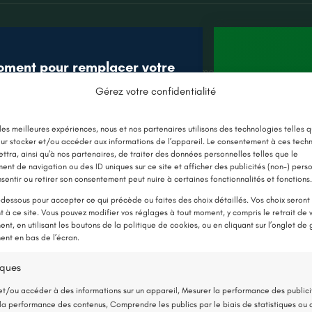
oment pour remplacer votre
qualité de l'air intérieur en éliminant les moisissures, les algues
âce aux nouvelles aides !
s sain et plus confortable pour ceux qui vivent ou travaillent dan
Gérez votre confidentialité
Jusqu’à 
E CHAUDIÈRE PAR UNE POMPE À
 les meilleures expériences, nous et nos partenaires utilisons des technologies telles q
en 
ur stocker et/ou accéder aux informations de l’appareil. Le consentement à ces tech
CHALEUR
ttra, ainsi qu’à nos partenaires, de traiter des données personnelles telles que le
nt de navigation ou des ID uniques sur ce site et afficher des publicités (non-) pers
sentir ou retirer son consentement peut nuire à certaines fonctionnalités et fonctions.
 hydrofuge et l'assainissement de la surface extérieure off
-dessous pour accepter ce qui précède ou faites des choix détaillés. Vos choix seront
 à ce site. Vous pouvez modifier vos réglages à tout moment, y compris le retrait de 
te sa valeur et contribue au bien-être des occupants. C'e
nt, en utilisant les boutons de la politique de cookies, ou en cliquant sur l’onglet de 
nt en bas de l’écran.
et la qualité de votre propriété sur le long terme.
iques
et/ou accéder à des informations sur un appareil, Mesurer la performance des publici
la performance des contenus, Comprendre les publics par le biais de statistiques ou 