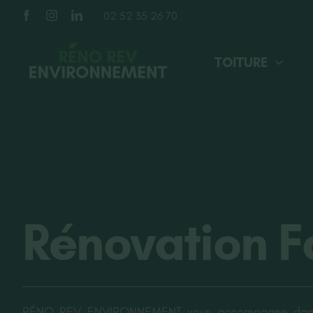
Passer
02 52 35 26 70
au
contenu
TOITURE
Rénovation 
RÉNO REV ENVIRONNEMENT vous accompagne dans 