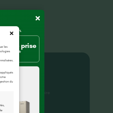
80% de prise
ue les
charge*
nologies
onnalisées.
ls du projet
 appliqués
votre
gestion du
nts-de-Cé (49)
e menuiserie
,
Volet solaire
er 2026
tés,
de