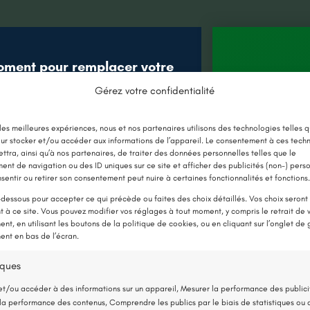
oment pour remplacer votre
âce aux nouvelles aides !
Gérez votre confidentialité
Jusqu’à 
E CHAUDIÈRE PAR UNE POMPE À
 les meilleures expériences, nous et nos partenaires utilisons des technologies telles q
en 
ur stocker et/ou accéder aux informations de l’appareil. Le consentement à ces tech
CHALEUR
ttra, ainsi qu’à nos partenaires, de traiter des données personnelles telles que le
nt de navigation ou des ID uniques sur ce site et afficher des publicités (non-) pers
sentir ou retirer son consentement peut nuire à certaines fonctionnalités et fonctions.
Détai
-dessous pour accepter ce qui précède ou faites des choix détaillés. Vos choix seront
oulants
 à ce site. Vous pouvez modifier vos réglages à tout moment, y compris le retrait de 
nt, en utilisant les boutons de la politique de cookies, ou en cliquant sur l’onglet de 
Les Po
nt en bas de l’écran.
nts-de-Cé
Pose d
iques
5 févri
et/ou accéder à des informations sur un appareil, Mesurer la performance des publici
la performance des contenus, Comprendre les publics par le biais de statistiques ou 