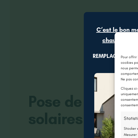
C’est le bon m
chaudière gr
REMPLACEZ VOTR
Pour offrir
cookies po
nous perme
comporteme
Ne pas con
Cliquez ci
Pose de volets r
uniquement
consenteme
consenteme
solaires aux Po
Statist
Stocker 
Mesurer 