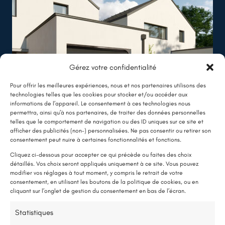
Gérez votre confidentialité
Pour offrir les meilleures expériences, nous et nos partenaires utilisons des
technologies telles que les cookies pour stocker et/ou accéder aux
informations de l’appareil. Le consentement à ces technologies nous
permettra, ainsi qu’à nos partenaires, de traiter des données personnelles
telles que le comportement de navigation ou des ID uniques sur ce site et
afficher des publicités (non-) personnalisées. Ne pas consentir ou retirer son
LE SAVIEZ-VOUS ?
consentement peut nuire à certaines fonctionnalités et fonctions.
Une pompe à chaleur (PAC) utilise très peu d’électricité : elle consomme
Cliquez ci-dessous pour accepter ce qui précède ou faites des choix
détaillés. Vos choix seront appliqués uniquement à ce site. Vous pouvez
environ 1 kWh pour générer 4 kWh de chaleur.
modifier vos réglages à tout moment, y compris le retrait de votre
Une solution performante et économique
consentement, en utilisant les boutons de la politique de cookies, ou en
Isolation thermique par
cliquant sur l’onglet de gestion du consentement en bas de l’écran.
l’extérieur à Angers
75 % de l’énergie provient des calories naturellement présentes dans
Statistiques
l’air, et seulement 25 % de l’électricité est utilisée.