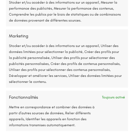
Stocker et/ou accéder à des informations sur un appareil, Mesurer la
performance des publicités, Mesurer la performance des contenus,
Étude gratuite et sans engagement
Comprendre les publics par le biais de statistiques ou de combinaisons
Détails du projet
de données provenant de différentes sources.
Entreprise locale et RGE
Angers (49)
Marketing
Isolation maison
,
Isolation Thermique par
*Aides de l’État disponibles selon votre revenu fiscal
l'Extérieur (ITE)
Stocker et/ou accéder à des informations sur un appareil, Utiliser des
données limitées pour sélectionner la publicité, Créer des profils pour
Accompagnement administratif et financier complet
15 mai 2026
la publicité personnalisée, Utiliser des profils pour sélectionner des
publicités personnalisées, Créer des profils de contenus personnalisés,
Utiliser des profils pour sélectionner des contenus personnalisés,
Nous contacter
Développer et améliorer les services, Utiliser des données limitées pour
sélectionner le contenu.
Fonctionnalités
Toujours activé
Jusqu’à 80% de prise en charge*
Mettre en correspondance et combiner des données à
partir d’autres sources de données, Relier différents
appareils, Identifier les appareils en fonction des
informations transmises automatiquement.
Description du projet