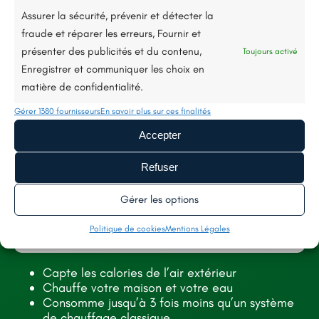
Assurer la sécurité, prévenir et détecter la
fraude et réparer les erreurs, Fournir et
Nous avons réalisé l’isolation thermique par
présenter des publicités et du contenu,
Toujours activé
Enregistrer et communiquer les choix en
l’extérieur d’une maison située à Angers afin
matière de confidentialité.
d’améliorer le confort intérieur tout en réduisant
Gérer 1380 fournisseurs
les pertes de chaleur. Ce chantier a permis de
En savoir plus sur ces finalités
moderniser la façade et d’optimiser les
Accepter
performances énergétiques du logement grâce à
Refuser
une isolation durable et adaptée aux besoins des
occupants. Une solution idéale pour gagner en
Gérer les options
confort été comme hiver tout en valorisant le bien
Politique de cookies
Mentions Légales
immobilier.
Capte les calories de l’air extérieur
Découvrez les photos du chantier ci-dessous.
Chauffe votre maison et votre eau
Consomme jusqu’à 3 fois moins qu’un système
de chauffage classique