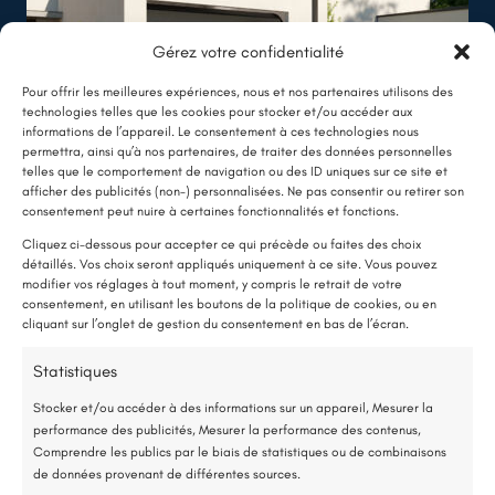
Gérez votre confidentialité
Pour offrir les meilleures expériences, nous et nos partenaires utilisons des
technologies telles que les cookies pour stocker et/ou accéder aux
informations de l’appareil. Le consentement à ces technologies nous
permettra, ainsi qu’à nos partenaires, de traiter des données personnelles
telles que le comportement de navigation ou des ID uniques sur ce site et
afficher des publicités (non-) personnalisées. Ne pas consentir ou retirer son
LE SAVIEZ-VOUS ?
consentement peut nuire à certaines fonctionnalités et fonctions.
Une pompe à chaleur (PAC) utilise très peu d’électricité : elle consomme
Cliquez ci-dessous pour accepter ce qui précède ou faites des choix
détaillés. Vos choix seront appliqués uniquement à ce site. Vous pouvez
environ 1 kWh pour générer 4 kWh de chaleur.
modifier vos réglages à tout moment, y compris le retrait de votre
Une solution performante et économique
consentement, en utilisant les boutons de la politique de cookies, ou en
cliquant sur l’onglet de gestion du consentement en bas de l’écran.
Mise aux normes d’un
75 % de l’énergie provient des calories naturellement présentes dans
Statistiques
tableau électrique à Avrillé
l’air, et seulement 25 % de l’électricité est utilisée.
Stocker et/ou accéder à des informations sur un appareil, Mesurer la
performance des publicités, Mesurer la performance des contenus,
Étude gratuite et sans engagement
Comprendre les publics par le biais de statistiques ou de combinaisons
Détails du projet
de données provenant de différentes sources.
Entreprise locale et RGE