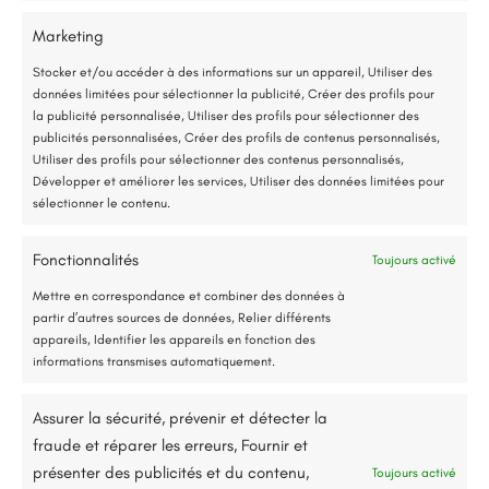
Avrillé (49)
Marketing
*Aides de l’État disponibles selon votre revenu fiscal
Rénovation tableau électrique
Stocker et/ou accéder à des informations sur un appareil, Utiliser des
données limitées pour sélectionner la publicité, Créer des profils pour
Accompagnement administratif et financier complet
11 décembre 2025
la publicité personnalisée, Utiliser des profils pour sélectionner des
publicités personnalisées, Créer des profils de contenus personnalisés,
Utiliser des profils pour sélectionner des contenus personnalisés,
Nous contacter
Développer et améliorer les services, Utiliser des données limitées pour
sélectionner le contenu.
Fonctionnalités
Toujours activé
Jusqu’à 80% de prise en charge*
Mettre en correspondance et combiner des données à
partir d’autres sources de données, Relier différents
appareils, Identifier les appareils en fonction des
informations transmises automatiquement.
Description du projet
Assurer la sécurité, prévenir et détecter la
fraude et réparer les erreurs, Fournir et
La rénovation complète d’un tableau électrique
présenter des publicités et du contenu,
Toujours activé