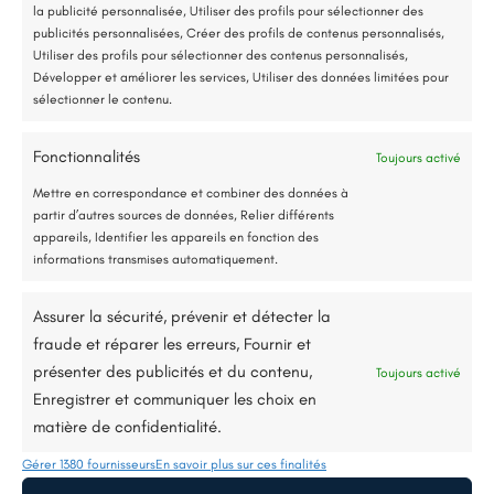
la publicité personnalisée, Utiliser des profils pour sélectionner des
publicités personnalisées, Créer des profils de contenus personnalisés,
Utiliser des profils pour sélectionner des contenus personnalisés,
Développer et améliorer les services, Utiliser des données limitées pour
sélectionner le contenu.
Fonctionnalités
Toujours activé
Jusqu’à 80% de prise en charge*
Mettre en correspondance et combiner des données à
partir d’autres sources de données, Relier différents
appareils, Identifier les appareils en fonction des
Une expertise reconnue
informations transmises automatiquement.
La synergie de nos fondateurs enrichit
Assurer la sécurité, prévenir et détecter la
notre approche, garantissant des solutions
fraude et réparer les erreurs, Fournir et
bien conçues et efficaces.
présenter des publicités et du contenu,
Toujours activé
Enregistrer et communiquer les choix en
matière de confidentialité.
Gérer 1380 fournisseurs
En savoir plus sur ces finalités