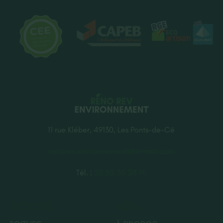
11 rue Kléber, 49130, Les Ponts-de-Cé
renorev.environnement@hotmail.com
Tél. :
02 52 35 26 70
SERVICES
AIDES