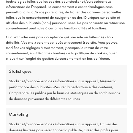
technologies telles que les cookies pour stocker et/ou accéder aux
informations de l’appareil. Le consentement à ces technologies nous
permettra, ainsi qu’à nos partenaires, de traiter des données personnelles
telles que le comportement de navigation ou des ID uniques sur ce site et
afficher des publicités (non-) personnalisées. Ne pas consentir ou retirer son
LE SAVIEZ-VOUS ?
consentement peut nuire à certaines fonctionnalités et fonctions.
Une pompe à chaleur (PAC) utilise très peu d’électricité : elle consomme
Cliquez ci-dessous pour accepter ce qui précède ou faites des choix
détaillés. Vos choix seront appliqués uniquement à ce site. Vous pouvez
environ 1 kWh pour générer 4 kWh de chaleur.
modifier vos réglages à tout moment, y compris le retrait de votre
Une solution performante et économique
consentement, en utilisant les boutons de la politique de cookies, ou en
cliquant sur l’onglet de gestion du consentement en bas de l’écran.
75 % de l’énergie provient des calories naturellement présentes dans
Statistiques
l’air, et seulement 25 % de l’électricité est utilisée.
Stocker et/ou accéder à des informations sur un appareil, Mesurer la
performance des publicités, Mesurer la performance des contenus,
Étude gratuite et sans engagement
Comprendre les publics par le biais de statistiques ou de combinaisons
de données provenant de différentes sources.
Entreprise locale et RGE
Marketing
*Aides de l’État disponibles selon votre revenu fiscal
Stocker et/ou accéder à des informations sur un appareil, Utiliser des
données limitées pour sélectionner la publicité, Créer des profils pour
Accompagnement administratif et financier complet