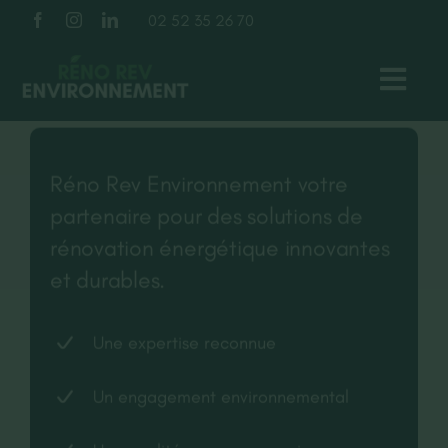
Passer
02 52 35 26 70
au
contenu
Toggl
Navig
TOITURE
Réno Rev Environnement votre
partenaire pour des solutions de
FAÇADE
rénovation énergétique innovantes
et durables.
ISOLATION
Une expertise reconnue
À PROPOS
Un engagement environnemental
NOS RÉALISATIONS