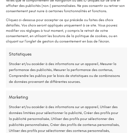
telles que le comportement de navigation ou des ID uniques sur ce site et
afficher des publicités (non-) personnalisées. Ne pas consentir ou retirer son
LE SAVIEZ-VOUS ?
consentement peut nuire à certaines fonctionnalités et fonctions.
Une pompe à chaleur (PAC) utilise très peu d’électricité : elle consomme
Cliquez ci-dessous pour accepter ce qui précède ou faites des choix
détaillés. Vos choix seront appliqués uniquement à ce site. Vous pouvez
environ 1 kWh pour générer 4 kWh de chaleur.
modifier vos réglages à tout moment, y compris le retrait de votre
Une solution performante et économique
consentement, en utilisant les boutons de la politique de cookies, ou en
Ravalement d’une façade en
cliquant sur l’onglet de gestion du consentement en bas de l’écran.
peinture
75 % de l’énergie provient des calories naturellement présentes dans
Statistiques
l’air, et seulement 25 % de l’électricité est utilisée.
Stocker et/ou accéder à des informations sur un appareil, Mesurer la
performance des publicités, Mesurer la performance des contenus,
Étude gratuite et sans engagement
Comprendre les publics par le biais de statistiques ou de combinaisons
Détails du projet
de données provenant de différentes sources.
Entreprise locale et RGE
Morannes sur Sarthe (49)
Marketing
Nettoyage façade
,
Peinture façade
,
*Aides de l’État disponibles selon votre revenu fiscal
Ravalement façade
Stocker et/ou accéder à des informations sur un appareil, Utiliser des
données limitées pour sélectionner la publicité, Créer des profils pour
Accompagnement administratif et financier complet
29 mai 2025
la publicité personnalisée, Utiliser des profils pour sélectionner des
publicités personnalisées, Créer des profils de contenus personnalisés,
Utiliser des profils pour sélectionner des contenus personnalisés,