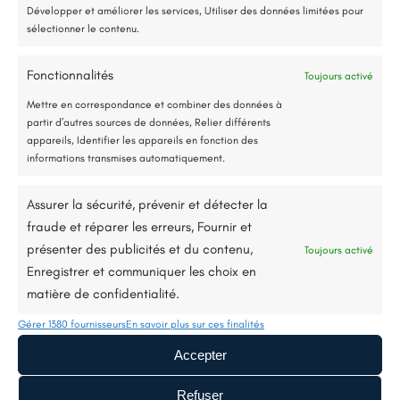
Nous contacter
Développer et améliorer les services, Utiliser des données limitées pour
sélectionner le contenu.
Fonctionnalités
Toujours activé
Jusqu’à 80% de prise en charge*
Mettre en correspondance et combiner des données à
partir d’autres sources de données, Relier différents
appareils, Identifier les appareils en fonction des
informations transmises automatiquement.
Description du projet
Assurer la sécurité, prévenir et détecter la
fraude et réparer les erreurs, Fournir et
présenter des publicités et du contenu,
Toujours activé
Le ravalement de façade, c’est bien plus
Enregistrer et communiquer les choix en
qu’un simple coup de peinture. Sur ce
matière de confidentialité.
chantier, on a commencé par reboucher
Gérer 1380 fournisseurs
En savoir plus sur ces finalités
soigneusement les fissures pénétrantes pour
Accepter
garantir une base solide et durable. Ensuite,
Refuser