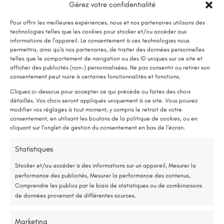
Gérez votre confidentialité
Pour offrir les meilleures expériences, nous et nos partenaires utilisons des
technologies telles que les cookies pour stocker et/ou accéder aux
informations de l’appareil. Le consentement à ces technologies nous
permettra, ainsi qu’à nos partenaires, de traiter des données personnelles
telles que le comportement de navigation ou des ID uniques sur ce site et
afficher des publicités (non-) personnalisées. Ne pas consentir ou retirer son
LE SAVIEZ-VOUS ?
consentement peut nuire à certaines fonctionnalités et fonctions.
Une pompe à chaleur (PAC) utilise très peu d’électricité : elle consomme
Cliquez ci-dessous pour accepter ce qui précède ou faites des choix
détaillés. Vos choix seront appliqués uniquement à ce site. Vous pouvez
environ 1 kWh pour générer 4 kWh de chaleur.
modifier vos réglages à tout moment, y compris le retrait de votre
Une solution performante et économique
consentement, en utilisant les boutons de la politique de cookies, ou en
Rénovation d’un plafond
cliquant sur l’onglet de gestion du consentement en bas de l’écran.
après une fuite d’eau
75 % de l’énergie provient des calories naturellement présentes dans
Statistiques
l’air, et seulement 25 % de l’électricité est utilisée.
Stocker et/ou accéder à des informations sur un appareil, Mesurer la
performance des publicités, Mesurer la performance des contenus,
Étude gratuite et sans engagement
Comprendre les publics par le biais de statistiques ou de combinaisons
Détails du projet
de données provenant de différentes sources.
Entreprise locale et RGE
Angers (49)
Marketing