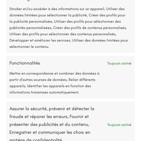
Peinture
,
Peinture intérieure
,
Rénovation
*Aides de l’État disponibles selon votre revenu fiscal
plafond
Stocker et/ou accéder à des informations sur un appareil, Utiliser des
données limitées pour sélectionner la publicité, Créer des profils pour
Accompagnement administratif et financier complet
5 février 2026
la publicité personnalisée, Utiliser des profils pour sélectionner des
publicités personnalisées, Créer des profils de contenus personnalisés,
Utiliser des profils pour sélectionner des contenus personnalisés,
Nous contacter
Développer et améliorer les services, Utiliser des données limitées pour
sélectionner le contenu.
Fonctionnalités
Toujours activé
Jusqu’à 80% de prise en charge*
Mettre en correspondance et combiner des données à
partir d’autres sources de données, Relier différents
appareils, Identifier les appareils en fonction des
informations transmises automatiquement.
Description du projet
Assurer la sécurité, prévenir et détecter la
fraude et réparer les erreurs, Fournir et
Nous avons réalisé la rénovation complète et la
présenter des publicités et du contenu,
Toujours activé
Enregistrer et communiquer les choix en
reprise de peinture d’un plafond endommagé
matière de confidentialité.