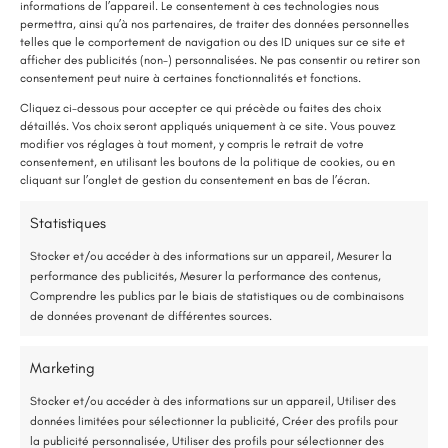
informations de l’appareil. Le consentement à ces technologies nous
permettra, ainsi qu’à nos partenaires, de traiter des données personnelles
telles que le comportement de navigation ou des ID uniques sur ce site et
afficher des publicités (non-) personnalisées. Ne pas consentir ou retirer son
LE SAVIEZ-VOUS ?
consentement peut nuire à certaines fonctionnalités et fonctions.
Une pompe à chaleur (PAC) utilise très peu d’électricité : elle consomme
Cliquez ci-dessous pour accepter ce qui précède ou faites des choix
détaillés. Vos choix seront appliqués uniquement à ce site. Vous pouvez
environ 1 kWh pour générer 4 kWh de chaleur.
modifier vos réglages à tout moment, y compris le retrait de votre
Une solution performante et économique
consentement, en utilisant les boutons de la politique de cookies, ou en
cliquant sur l’onglet de gestion du consentement en bas de l’écran.
Changement d’un faîtage –
75 % de l’énergie provient des calories naturellement présentes dans
Statistiques
Rénovation toiture
l’air, et seulement 25 % de l’électricité est utilisée.
Stocker et/ou accéder à des informations sur un appareil, Mesurer la
performance des publicités, Mesurer la performance des contenus,
Étude gratuite et sans engagement
Comprendre les publics par le biais de statistiques ou de combinaisons
Détails du projet
de données provenant de différentes sources.
Entreprise locale et RGE
Noyant-Villages (49)
Marketing
*Aides de l’État disponibles selon votre revenu fiscal
Faîtage
,
Rénovation toiture
Stocker et/ou accéder à des informations sur un appareil, Utiliser des
données limitées pour sélectionner la publicité, Créer des profils pour
Accompagnement administratif et financier complet
26 avril 2024
la publicité personnalisée, Utiliser des profils pour sélectionner des