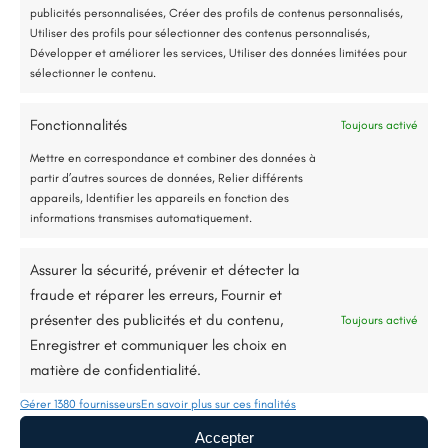
publicités personnalisées, Créer des profils de contenus personnalisés,
Utiliser des profils pour sélectionner des contenus personnalisés,
Nous contacter
Développer et améliorer les services, Utiliser des données limitées pour
sélectionner le contenu.
Fonctionnalités
Toujours activé
Jusqu’à 80% de prise en charge*
Mettre en correspondance et combiner des données à
partir d’autres sources de données, Relier différents
appareils, Identifier les appareils en fonction des
informations transmises automatiquement.
Description du projet
Assurer la sécurité, prévenir et détecter la
fraude et réparer les erreurs, Fournir et
Sur ce chantier, nous avons réalisé la rénovation
présenter des publicités et du contenu,
Toujours activé
Enregistrer et communiquer les choix en
d’une toiture de maison avec le changement d’un
matière de confidentialité.
faîtage à Noyant-Villages (49).
Gérer 1380 fournisseurs
En savoir plus sur ces finalités
Vous souhaitez faire la rénovation de votre toiture
Accepter