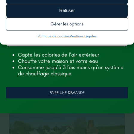
avec le changement d’un faîtage à Noyant-
Refuser
Villages ou ses alentours ? N’hésitez pas à nous
contactez avec le formulaire en bas de page ou
Gérer les options
via nos coordonnées sur le site.
Politique de cookies
Mentions Légales
Découvrez ci-dessous sans plus tarder les photos
du chantier.
Capte les calories de l’air extérieur
Chauffe votre maison et votre eau
Consomme jusqu’à 3 fois moins qu’un système
de chauffage classique
Les photos du projet
FAIRE UNE DEMANDE