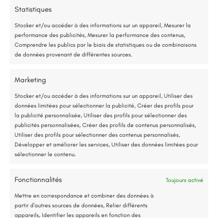
75 % de l’énergie provient des calories naturellement présentes dans
Statistiques
l’extérieur
l’air, et seulement 25 % de l’électricité est utilisée.
Stocker et/ou accéder à des informations sur un appareil, Mesurer la
performance des publicités, Mesurer la performance des contenus,
Étude gratuite et sans engagement
Comprendre les publics par le biais de statistiques ou de combinaisons
Détails du projet
de données provenant de différentes sources.
Entreprise locale et RGE
Segré (49)
Marketing
*Aides de l’État disponibles selon votre revenu fiscal
Isolation Thermique par l'Extérieur (ITE)
Stocker et/ou accéder à des informations sur un appareil, Utiliser des
données limitées pour sélectionner la publicité, Créer des profils pour
Accompagnement administratif et financier complet
13 novembre 2025
la publicité personnalisée, Utiliser des profils pour sélectionner des
publicités personnalisées, Créer des profils de contenus personnalisés,
Utiliser des profils pour sélectionner des contenus personnalisés,
Nous contacter
Développer et améliorer les services, Utiliser des données limitées pour
sélectionner le contenu.
Fonctionnalités
Toujours activé
Jusqu’à 80% de prise en charge*
Mettre en correspondance et combiner des données à
partir d’autres sources de données, Relier différents
appareils, Identifier les appareils en fonction des