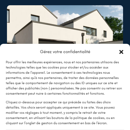
Gérez votre confidentialité
Pour offrir les meilleures expériences, nous et nos partenaires utilisons des
technologies telles que les cookies pour stocker et/ou accéder aux
informations de l’appareil. Le consentement à ces technologies nous
permettra, ainsi qu’à nos partenaires, de traiter des données personnelles
telles que le comportement de navigation ou des ID uniques sur ce site et
afficher des publicités (non-) personnalisées. Ne pas consentir ou retirer son
LE SAVIEZ-VOUS ?
consentement peut nuire à certaines fonctionnalités et fonctions.
Une pompe à chaleur (PAC) utilise très peu d’électricité : elle consomme
Cliquez ci-dessous pour accepter ce qui précède ou faites des choix
détaillés. Vos choix seront appliqués uniquement à ce site. Vous pouvez
environ 1 kWh pour générer 4 kWh de chaleur.
modifier vos réglages à tout moment, y compris le retrait de votre
Une solution performante et économique
consentement, en utilisant les boutons de la politique de cookies, ou en
cliquant sur l’onglet de gestion du consentement en bas de l’écran.
Isolation thermique par