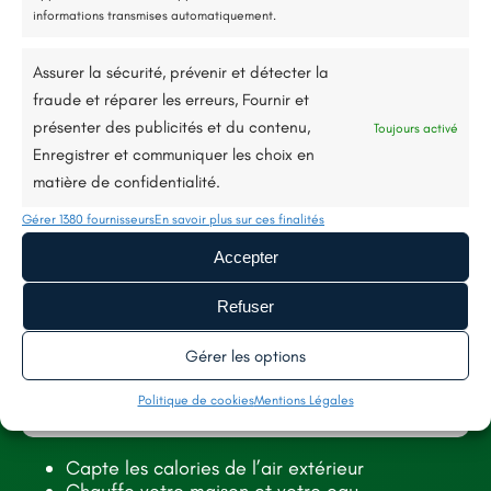
informations transmises automatiquement.
Description du projet
Assurer la sécurité, prévenir et détecter la
fraude et réparer les erreurs, Fournir et
présenter des publicités et du contenu,
Toujours activé
Nous avons accompagné notre cliente dans
Enregistrer et communiquer les choix en
un projet complet d’isolation thermique par
matière de confidentialité.
l’extérieur, alliant confort et économies
Gérer 1380 fournisseurs
En savoir plus sur ces finalités
d’énergie. De la rédaction de la demande de
Accepter
travaux à la mairie à la constitution du
Refuser
dossier MaPrimeRénov’, nous avons veillé à
Gérer les options
chaque étape pour simplifier les démarches.
Grâce à ce suivi personnalisé, elle a pu
Politique de cookies
Mentions Légales
bénéficier de plus de 6 000 € de prime pour
Capte les calories de l’air extérieur
ses travaux. Ce chantier, réalisé à Segré,