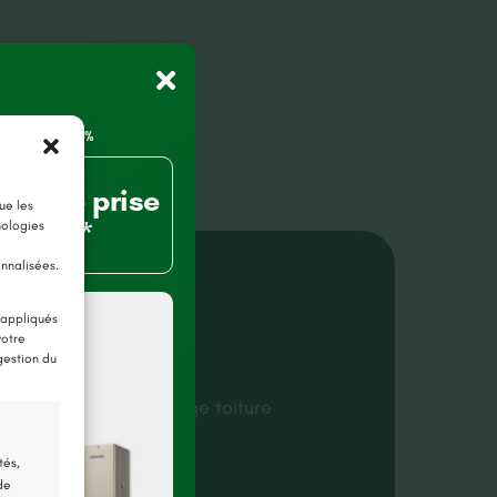
80% de prise
ue les
charge*
nologies
onnalisées.
ls du projet
 appliqués
votre
gestion du
 (49)
sage toiture
,
Nettoyage toiture
 2026
tés,
de