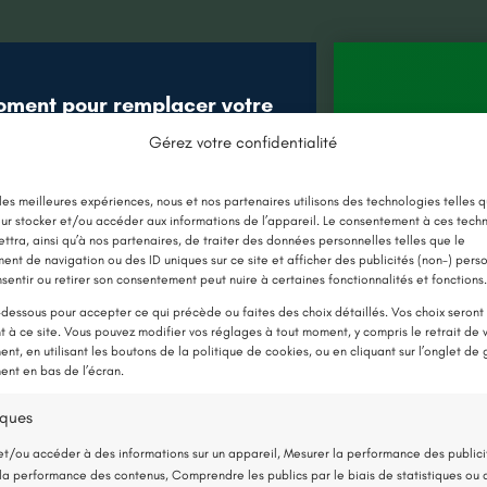
oment pour remplacer votre
âce aux nouvelles aides !
Gérez votre confidentialité
Jusqu’à 
E CHAUDIÈRE PAR UNE POMPE À
 les meilleures expériences, nous et nos partenaires utilisons des technologies telles q
en 
ur stocker et/ou accéder aux informations de l’appareil. Le consentement à ces tech
CHALEUR
ttra, ainsi qu’à nos partenaires, de traiter des données personnelles telles que le
nt de navigation ou des ID uniques sur ce site et afficher des publicités (non-) pers
sentir ou retirer son consentement peut nuire à certaines fonctionnalités et fonctions.
Détai
-dessous pour accepter ce qui précède ou faites des choix détaillés. Vos choix seront
ne toiture à
 à ce site. Vous pouvez modifier vos réglages à tout moment, y compris le retrait de 
nt, en utilisant les boutons de la politique de cookies, ou en cliquant sur l’onglet de 
Angers
nt en bas de l’écran.
Démous
iques
9 mars
et/ou accéder à des informations sur un appareil, Mesurer la performance des publici
la performance des contenus, Comprendre les publics par le biais de statistiques ou 