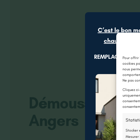
C’est le bon m
chaudière gr
REMPLACEZ VOTR
Pour offrir
cookies po
nous perme
comporteme
Ne pas con
Cliquez ci
Démoussage d’u
uniquement
consenteme
consenteme
Angers
Statist
Stocker 
Mesurer 