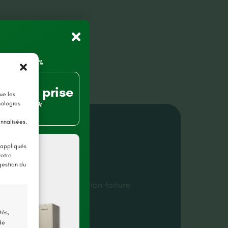
80% de prise
ue les
charge*
nologies
onnalisées.
ls du projet
 appliqués
votre
gestion du
uzinière (44)
tion cheminée
,
Réparation toiture
tembre 2024
tés,
de