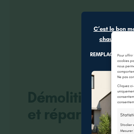
C’est le bon m
chaudière gr
REMPLACEZ VOTR
Pour offrir
cookies po
nous perme
comporteme
Ne pas con
Cliquez ci
Démolition d’u
uniquement
consenteme
consenteme
et réparation to
Statist
Stocker 
Mesurer 