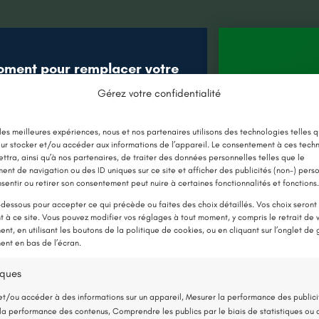
oment pour remplacer votre
âce aux nouvelles aides !
Gérez votre confidentialité
Jusqu’à 
E CHAUDIÈRE PAR UNE POMPE À
 les meilleures expériences, nous et nos partenaires utilisons des technologies telles q
en 
ur stocker et/ou accéder aux informations de l’appareil. Le consentement à ces tech
CHALEUR
ttra, ainsi qu’à nos partenaires, de traiter des données personnelles telles que le
nt de navigation ou des ID uniques sur ce site et afficher des publicités (non-) pers
sentir ou retirer son consentement peut nuire à certaines fonctionnalités et fonctions.
Détai
-dessous pour accepter ce qui précède ou faites des choix détaillés. Vos choix seront
ne cheminée
 à ce site. Vous pouvez modifier vos réglages à tout moment, y compris le retrait de 
nt, en utilisant les boutons de la politique de cookies, ou en cliquant sur l’onglet de 
La Limo
nt en bas de l’écran.
iture
Démoli
iques
13 sep
et/ou accéder à des informations sur un appareil, Mesurer la performance des publici
la performance des contenus, Comprendre les publics par le biais de statistiques ou 