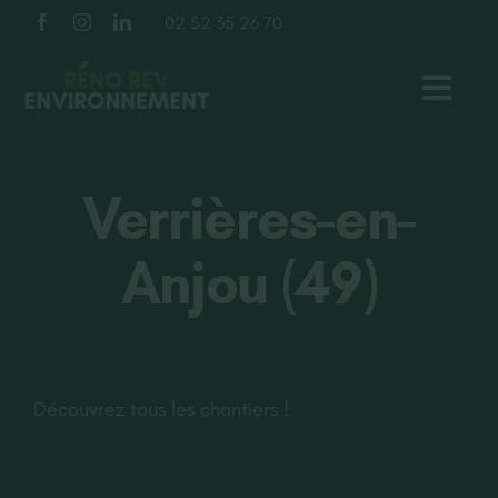
Passer
02 52 35 26 70
au
contenu
Toggl
Navig
TOITURE
Verrières-en-
FAÇADE
Anjou (49)
ISOLATION
À PROPOS
Découvrez tous les chantiers !
NOS RÉALISATIONS