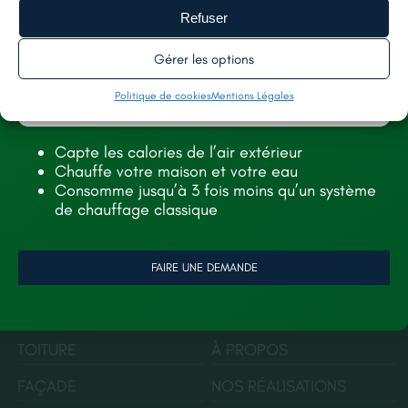
Refuser
Gérer les options
Politique de cookies
Mentions Légales
Capte les calories de l’air extérieur
Chauffe votre maison et votre eau
11 rue Kléber, 49130, Les Ponts-de-Cé
Consomme jusqu’à 3 fois moins qu’un système
de chauffage classique
renorev.environnement@hotmail.com
Tél. :
02 52 35 26 70
FAIRE UNE DEMANDE
SERVICES
AIDES
TOITURE
À PROPOS
FAÇADE
NOS RÉALISATIONS