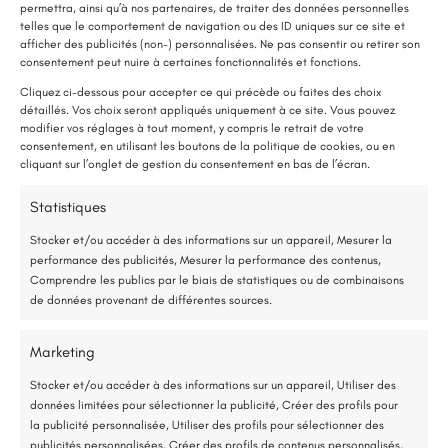
permettra, ainsi qu’à nos partenaires, de traiter des données personnelles
telles que le comportement de navigation ou des ID uniques sur ce site et
afficher des publicités (non-) personnalisées. Ne pas consentir ou retirer son
LE SAVIEZ-VOUS ?
consentement peut nuire à certaines fonctionnalités et fonctions.
Une pompe à chaleur (PAC) utilise très peu d’électricité : elle consomme
Cliquez ci-dessous pour accepter ce qui précède ou faites des choix
détaillés. Vos choix seront appliqués uniquement à ce site. Vous pouvez
environ 1 kWh pour générer 4 kWh de chaleur.
modifier vos réglages à tout moment, y compris le retrait de votre
Une solution performante et économique
consentement, en utilisant les boutons de la politique de cookies, ou en
cliquant sur l’onglet de gestion du consentement en bas de l’écran.
75 % de l’énergie provient des calories naturellement présentes dans
Statistiques
l’air, et seulement 25 % de l’électricité est utilisée.
Verrières-en-Anjou (49)
Stocker et/ou accéder à des informations sur un appareil, Mesurer la
performance des publicités, Mesurer la performance des contenus,
Rénovation complète d’une salle de bain
Étude gratuite et sans engagement
Comprendre les publics par le biais de statistiques ou de combinaisons
de données provenant de différentes sources.
Lire plus
Entreprise locale et RGE
Marketing
*Aides de l’État disponibles selon votre revenu fiscal
Stocker et/ou accéder à des informations sur un appareil, Utiliser des
données limitées pour sélectionner la publicité, Créer des profils pour
Accompagnement administratif et financier complet
la publicité personnalisée, Utiliser des profils pour sélectionner des
publicités personnalisées, Créer des profils de contenus personnalisés,