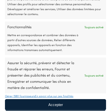
Utiliser des profils pour sélectionner des contenus personnalisés,
Développer et améliorer les services, Utiliser des données limitées pour
sélectionner le contenu.
Fonctionnalités
Toujours activé
Jusqu’à 80% de prise en charge*
Mettre en correspondance et combiner des données à
E-mail:
renorev.environnement@hotmail.com
partir d’autres sources de données, Relier différents
appareils, Identifier les appareils en fonction des
informations transmises automatiquement.
Tél. :
02 52 35 26 70
Assurer la sécurité, prévenir et détecter la
fraude et réparer les erreurs, Fournir et
présenter des publicités et du contenu,
Toujours activé
Enregistrer et communiquer les choix en
matière de confidentialité.
Gérer 1380 fournisseurs
En savoir plus sur ces finalités
Accepter