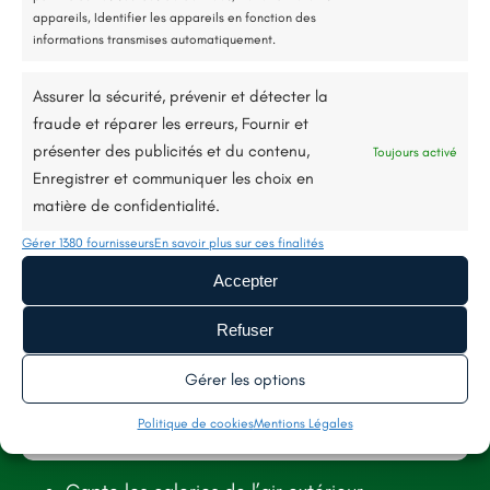
appareils, Identifier les appareils en fonction des
informations transmises automatiquement.
Assurer la sécurité, prévenir et détecter la
Pompe à chaleur
fraude et réparer les erreurs, Fournir et
présenter des publicités et du contenu,
Toujours activé
air - eau
Enregistrer et communiquer les choix en
matière de confidentialité.
Gérer 1380 fournisseurs
En savoir plus sur ces finalités
Accepter
Refuser
Gérer les options
Politique de cookies
Mentions Légales