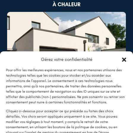
À CHALEUR
Trélazé (49)
Ravalement de façade à Trélazé
Lire plus
Gérez votre confidentialité
Pour offrir les meilleures expériences, nous et nos partenaires utilisons des
technologies telles que les cookies pour stocker et/ou accéder aux
informations de l’appareil. Le consentement à ces technologies nous
permettra, ainsi qu’à nos partenaires, de traiter des données personnelles
telles que le comportement de navigation ou des ID uniques sur ce site et
afficher des publicités (non-) personnalisées. Ne pas consentir ou retirer son
LE SAVIEZ-VOUS ?
consentement peut nuire à certaines fonctionnalités et fonctions.
Une pompe à chaleur (PAC) utilise très peu d’électricité : elle consomme
Cliquez ci-dessous pour accepter ce qui précède ou faites des choix
détaillés. Vos choix seront appliqués uniquement à ce site. Vous pouvez
environ 1 kWh pour générer 4 kWh de chaleur.
modifier vos réglages à tout moment, y compris le retrait de votre
Une solution performante et économique
consentement, en utilisant les boutons de la politique de cookies, ou en
cliquant sur l’onglet de gestion du consentement en bas de l’écran.