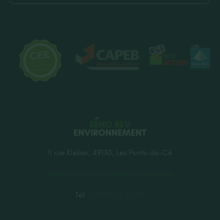
11 rue Kléber, 49130, Les Ponts-de-Cé
renorev.environnement@hotmail.com
Tél. :
02 52 35 26 70