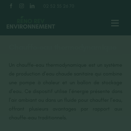
Passer
02 52 35 26 70
au
contenu
Toggl
Navig
TOITURE
Chauffe-eau thermodynamique
FAÇADE
Un chauffe-eau thermodynamique est un système
de production d’eau chaude sanitaire qui combine
ISOLATION
une pompe à chaleur et un ballon de stockage
d’eau. Ce dispositif utilise l’énergie présente dans
l’air ambiant ou dans un fluide pour chauffer l’eau,
À PROPOS
offrant plusieurs avantages par rapport aux
chauffe-eau traditionnels.
NOS RÉALISATIONS