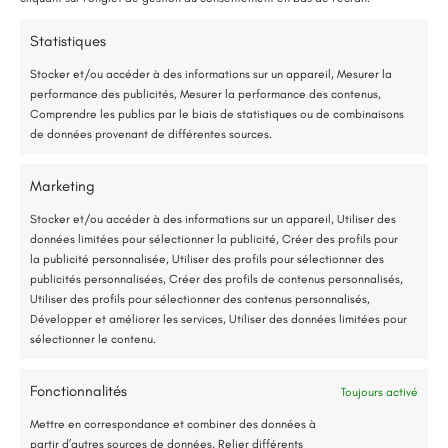
75 % de l’énergie provient des calories naturellement présentes dans
Statistiques
l’air, et seulement 25 % de l’électricité est utilisée.
Stocker et/ou accéder à des informations sur un appareil, Mesurer la
performance des publicités, Mesurer la performance des contenus,
Étude gratuite et sans engagement
Comprendre les publics par le biais de statistiques ou de combinaisons
de données provenant de différentes sources.
Entreprise locale et RGE
Marketing
*Aides de l’État disponibles selon votre revenu fiscal
Stocker et/ou accéder à des informations sur un appareil, Utiliser des
Voir nos réalisations
données limitées pour sélectionner la publicité, Créer des profils pour
Accompagnement administratif et financier complet
la publicité personnalisée, Utiliser des profils pour sélectionner des
publicités personnalisées, Créer des profils de contenus personnalisés,
Utiliser des profils pour sélectionner des contenus personnalisés,
Développer et améliorer les services, Utiliser des données limitées pour
sélectionner le contenu.
Fonctionnalités
Vous cherchez d'autres solutions
Toujours activé
Jusqu’à 80% de prise en charge*
?
Mettre en correspondance et combiner des données à
partir d’autres sources de données, Relier différents