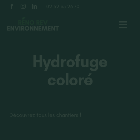
Passer
02 52 35 26 70
au
contenu
Toggl
Navig
TOITURE
Hydrofuge
FAÇADE
coloré
ISOLATION
À PROPOS
Découvrez tous les chantiers !
NOS RÉALISATIONS