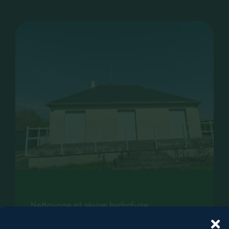
CONTACT
RECRUTEMENT
Seiches-sur-le-Loir (49)
Nettoyage et résine hydrofuge
imperméabilisant d’une toiture à Seiches-