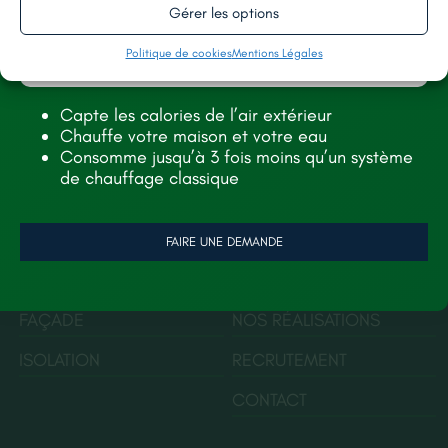
Gérer les options
Politique de cookies
Mentions Légales
11 rue Kléber, 49130, Les Ponts-de-Cé
Capte les calories de l’air extérieur
renorev.environnement@hotmail.com
Chauffe votre maison et votre eau
Consomme jusqu’à 3 fois moins qu’un système
Tél. :
02 52 35 26 70
de chauffage classique
SERVICES
AIDES
FAIRE UNE DEMANDE
TOITURE
À PROPOS
FAÇADE
NOS RÉALISATIONS
ISOLATION
RECRUTEMENT
CONTACT