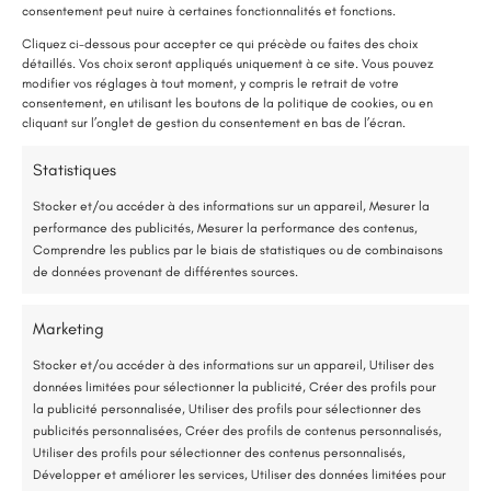
consentement peut nuire à certaines fonctionnalités et fonctions.
Une pompe à chaleur (PAC) utilise très peu d’électricité : elle consomme
Cliquez ci-dessous pour accepter ce qui précède ou faites des choix
détaillés. Vos choix seront appliqués uniquement à ce site. Vous pouvez
environ 1 kWh pour générer 4 kWh de chaleur.
modifier vos réglages à tout moment, y compris le retrait de votre
Une solution performante et économique
consentement, en utilisant les boutons de la politique de cookies, ou en
cliquant sur l’onglet de gestion du consentement en bas de l’écran.
Bouchemaine (49)
75 % de l’énergie provient des calories naturellement présentes dans
Statistiques
Hydrofuge coloré sur une toiture de maison
l’air, et seulement 25 % de l’électricité est utilisée.
Stocker et/ou accéder à des informations sur un appareil, Mesurer la
Lire plus
performance des publicités, Mesurer la performance des contenus,
Étude gratuite et sans engagement
Comprendre les publics par le biais de statistiques ou de combinaisons
de données provenant de différentes sources.
Entreprise locale et RGE
Marketing
*Aides de l’État disponibles selon votre revenu fiscal
Stocker et/ou accéder à des informations sur un appareil, Utiliser des
données limitées pour sélectionner la publicité, Créer des profils pour
Accompagnement administratif et financier complet
la publicité personnalisée, Utiliser des profils pour sélectionner des
publicités personnalisées, Créer des profils de contenus personnalisés,
Utiliser des profils pour sélectionner des contenus personnalisés,
Développer et améliorer les services, Utiliser des données limitées pour