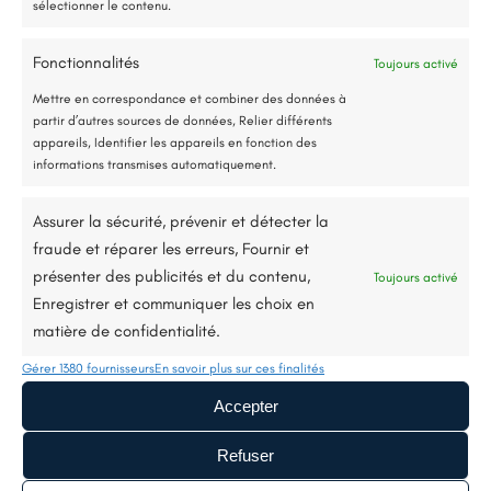
sélectionner le contenu.
E-mail:
renorev.environnement@hotmail.com
Fonctionnalités
Toujours activé
Jusqu’à 80% de prise en charge*
Mettre en correspondance et combiner des données à
partir d’autres sources de données, Relier différents
Tél. :
02 52 35 26 70
appareils, Identifier les appareils en fonction des
informations transmises automatiquement.
Assurer la sécurité, prévenir et détecter la
fraude et réparer les erreurs, Fournir et
présenter des publicités et du contenu,
Toujours activé
Enregistrer et communiquer les choix en
matière de confidentialité.
Gérer 1380 fournisseurs
En savoir plus sur ces finalités
Accepter
Refuser