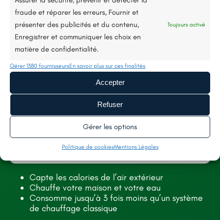
fraude et réparer les erreurs, Fournir et
présenter des publicités et du contenu,
Toujours activé
Enregistrer et communiquer les choix en
matière de confidentialité.
11 rue Kléber, 49130, Les Ponts-de-Cé
Gérer 1380 fournisseurs
En savoir plus sur ces finalités
Accepter
renorev.environnement@hotmail.com
Refuser
Tél. :
02 52 35 26 70
Gérer les options
SERVICES
AIDES
Politique de cookies
Mentions Légales
TOITURE
À PROPOS
Capte les calories de l’air extérieur
FAÇADE
NOS RÉALISATIONS
Chauffe votre maison et votre eau
Consomme jusqu’à 3 fois moins qu’un système
ISOLATION
RECRUTEMENT
de chauffage classique
CONTACT