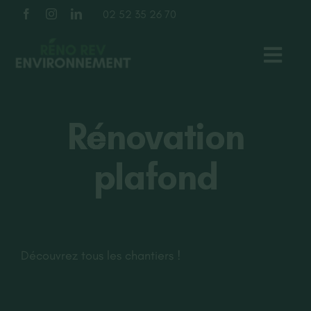
Passer
02 52 35 26 70
au
contenu
Toggl
Navig
TOITURE
Rénovation
FAÇADE
plafond
ISOLATION
À PROPOS
Découvrez tous les chantiers !
NOS RÉALISATIONS