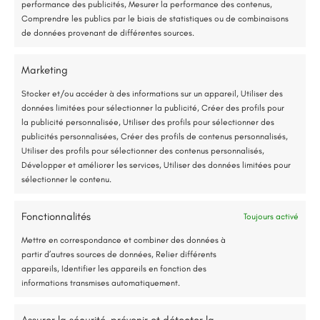
performance des publicités, Mesurer la performance des contenus,
Étude gratuite et sans engagement
Comprendre les publics par le biais de statistiques ou de combinaisons
de données provenant de différentes sources.
Entreprise locale et RGE
E-mail:
renorev.environnement@hotmail.com
Marketing
*Aides de l’État disponibles selon votre revenu fiscal
Stocker et/ou accéder à des informations sur un appareil, Utiliser des
données limitées pour sélectionner la publicité, Créer des profils pour
Accompagnement administratif et financier complet
Tél. :
02 52 35 26 70
la publicité personnalisée, Utiliser des profils pour sélectionner des
publicités personnalisées, Créer des profils de contenus personnalisés,
Utiliser des profils pour sélectionner des contenus personnalisés,
Développer et améliorer les services, Utiliser des données limitées pour
sélectionner le contenu.
Fonctionnalités
Toujours activé
Jusqu’à 80% de prise en charge*
Mettre en correspondance et combiner des données à
partir d’autres sources de données, Relier différents
appareils, Identifier les appareils en fonction des
informations transmises automatiquement.
Assurer la sécurité, prévenir et détecter la