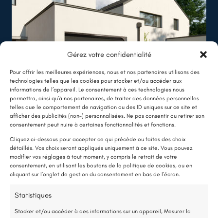
Gérez votre confidentialité
Angers (49)
Pour offrir les meilleures expériences, nous et nos partenaires utilisons des
technologies telles que les cookies pour stocker et/ou accéder aux
Rénovation d’un plafond après une fuite
informations de l’appareil. Le consentement à ces technologies nous
d’eau
permettra, ainsi qu’à nos partenaires, de traiter des données personnelles
telles que le comportement de navigation ou des ID uniques sur ce site et
afficher des publicités (non-) personnalisées. Ne pas consentir ou retirer son
LE SAVIEZ-VOUS ?
Lire plus
consentement peut nuire à certaines fonctionnalités et fonctions.
Une pompe à chaleur (PAC) utilise très peu d’électricité : elle consomme
Cliquez ci-dessous pour accepter ce qui précède ou faites des choix
détaillés. Vos choix seront appliqués uniquement à ce site. Vous pouvez
environ 1 kWh pour générer 4 kWh de chaleur.
modifier vos réglages à tout moment, y compris le retrait de votre
Une solution performante et économique
consentement, en utilisant les boutons de la politique de cookies, ou en
cliquant sur l’onglet de gestion du consentement en bas de l’écran.
75 % de l’énergie provient des calories naturellement présentes dans
Statistiques
l’air, et seulement 25 % de l’électricité est utilisée.
Stocker et/ou accéder à des informations sur un appareil, Mesurer la