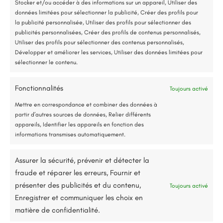
Stocker et/ou accéder à des informations sur un appareil, Utiliser des
données limitées pour sélectionner la publicité, Créer des profils pour
Accompagnement administratif et financier complet
la publicité personnalisée, Utiliser des profils pour sélectionner des
publicités personnalisées, Créer des profils de contenus personnalisés,
Utiliser des profils pour sélectionner des contenus personnalisés,
Développer et améliorer les services, Utiliser des données limitées pour
sélectionner le contenu.
Fonctionnalités
Toujours activé
Jusqu’à 80% de prise en charge*
Mettre en correspondance et combiner des données à
partir d’autres sources de données, Relier différents
appareils, Identifier les appareils en fonction des
informations transmises automatiquement.
Assurer la sécurité, prévenir et détecter la
11 rue Kléber, 49130, Les Ponts-de-Cé
fraude et réparer les erreurs, Fournir et
présenter des publicités et du contenu,
renorev.environnement@hotmail.com
Toujours activé
Enregistrer et communiquer les choix en
Tél. :
02 52 35 26 70
matière de confidentialité.