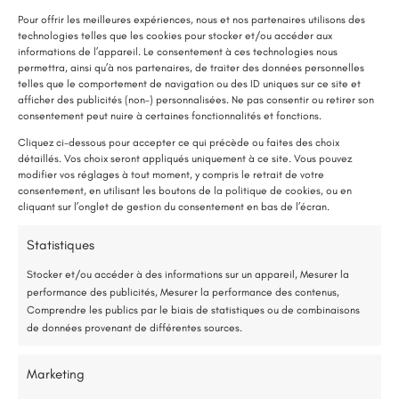
Pour offrir les meilleures expériences, nous et nos partenaires utilisons des
technologies telles que les cookies pour stocker et/ou accéder aux
informations de l’appareil. Le consentement à ces technologies nous
permettra, ainsi qu’à nos partenaires, de traiter des données personnelles
telles que le comportement de navigation ou des ID uniques sur ce site et
afficher des publicités (non-) personnalisées. Ne pas consentir ou retirer son
LE SAVIEZ-VOUS ?
consentement peut nuire à certaines fonctionnalités et fonctions.
Une pompe à chaleur (PAC) utilise très peu d’électricité : elle consomme
Cliquez ci-dessous pour accepter ce qui précède ou faites des choix
détaillés. Vos choix seront appliqués uniquement à ce site. Vous pouvez
environ 1 kWh pour générer 4 kWh de chaleur.
modifier vos réglages à tout moment, y compris le retrait de votre
Une solution performante et économique
consentement, en utilisant les boutons de la politique de cookies, ou en
cliquant sur l’onglet de gestion du consentement en bas de l’écran.
75 % de l’énergie provient des calories naturellement présentes dans
Statistiques
E-mail:
renorev.environnement@hotmail.com
l’air, et seulement 25 % de l’électricité est utilisée.
Stocker et/ou accéder à des informations sur un appareil, Mesurer la
performance des publicités, Mesurer la performance des contenus,
Étude gratuite et sans engagement
Comprendre les publics par le biais de statistiques ou de combinaisons
Tél. :
02 52 35 26 70
de données provenant de différentes sources.
Entreprise locale et RGE
Marketing
*Aides de l’État disponibles selon votre revenu fiscal