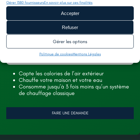
Gérer 1380 fournisseurs
En savoir plus sur ces finalités
SERVICES
AIDES
Accepter
TOITURE
À PROPOS
Refuser
FAÇADE
NOS RÉALISATIONS
Gérer les options
ISOLATION
RECRUTEMENT
Politique de cookies
Mentions Légales
CONTACT
Capte les calories de l’air extérieur
Chauffe votre maison et votre eau
Consomme jusqu’à 3 fois moins qu’un système
LÉGALES
de chauffage classique
MENTIONS LÉGALES
POLITIQUE DE CONFIDENTIALITÉ
FAIRE UNE DEMANDE
POLITIQUE DE COOKIES (UE)