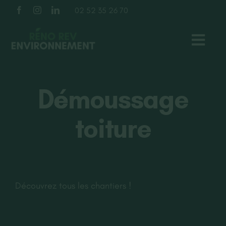
Passer
02 52 35 26 70
au
contenu
Toggl
Navig
TOITURE
Démoussage
FAÇADE
toiture
ISOLATION
À PROPOS
Découvrez tous les chantiers !
NOS RÉALISATIONS