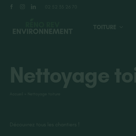
Passer
02 52 35 26 70
au
contenu
TOITURE
Nettoyage to
Accueil
»
Nettoyage toiture
Découvrez tous les chantiers !