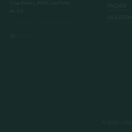
11 rue Kléber, 49130, Les Ponts-
FAÇADE
de-Cé
ISOLATION
renorev.environnement@hotmail.com
Tél. :
02 52 35 26 70
© 2024 - 2026 