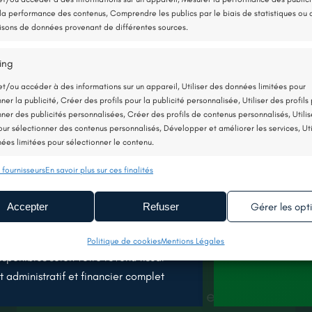
la performance des contenus, Comprendre les publics par le biais de statistiques ou 
sons de données provenant de différentes sources.
ing
?
et/ou accéder à des informations sur un appareil, Utiliser des données limitées pour
tilise très peu d’électricité : elle consomme
ner la publicité, Créer des profils pour la publicité personnalisée, Utiliser des profils
Capte les c
 4 kWh de chaleur.
nner des publicités personnalisées, Créer des profils de contenus personnalisés, Utilis
extérieur
pour sélectionner des contenus personnalisés, Développer et améliorer les services, Uti
Chauffe vo
formante et économique
ées limitées pour sélectionner le contenu.
eau
Consomme 
es calories naturellement présentes dans l’air, et
 fournisseurs
En savoir plus sur ces finalités
moins qu’
nnalités
Toujou
té est utilisée.
chauffage
n correspondance et combiner des données à partir d’autres sources de
Accepter
Refuser
Gérer les opt
Relier différents appareils, Identifier les appareils en fonction des
tuite et sans engagement
ions transmises automatiquement.
FAIRE
reprise locale et RGE
Politique de cookies
Mentions Légales
isponibles selon votre revenu fiscal
 la sécurité, prévenir et détecter la fraude et réparer les
Denée (49)
dministratif et financier complet
, Fournir et présenter des publicités et du contenu, Enregistrer
Toujou
Nettoyage d’une toiture et
uniquer les choix en matière de confidentialité.