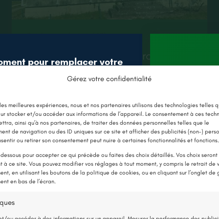
Seiches-sur-le-Loir (49)
Nettoyage et résine hydrofuge
oment pour remplacer votre
imperméabilisant d’une toiture à
âce aux nouvelles aides !
Gérez votre confidentialité
Seiches-sur-le-Loir
Jusqu’à 
E CHAUDIÈRE PAR UNE POMPE À
 les meilleures expériences, nous et nos partenaires utilisons des technologies telles q
Lire plus
en 
ur stocker et/ou accéder aux informations de l’appareil. Le consentement à ces tech
CHALEUR
ttra, ainsi qu’à nos partenaires, de traiter des données personnelles telles que le
nt de navigation ou des ID uniques sur ce site et afficher des publicités (non-) pers
sentir ou retirer son consentement peut nuire à certaines fonctionnalités et fonctions.
-dessous pour accepter ce qui précède ou faites des choix détaillés. Vos choix seront
 à ce site. Vous pouvez modifier vos réglages à tout moment, y compris le retrait de 
nt, en utilisant les boutons de la politique de cookies, ou en cliquant sur l’onglet de 
nt en bas de l’écran.
iques
et/ou accéder à des informations sur un appareil, Mesurer la performance des publici