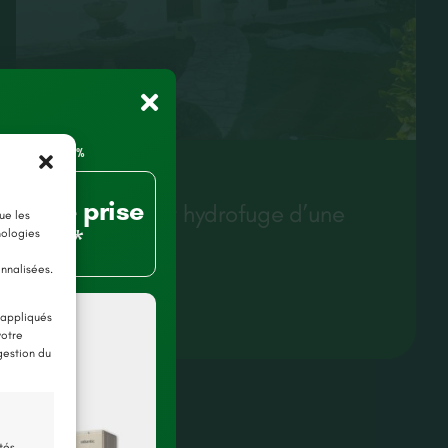
Vannes (56)
80% de prise
Nettoyage et hydrofuge d’une
ue les
charge*
nologies
toiture
onnalisées.
Lire plus
 appliqués
votre
gestion du
tés,