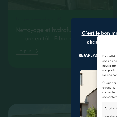
Longuenée-en-Anjou (49)
Nettoyage et hydrofuge d’une
C’est le bon m
toiture en tôle Fibrociment
chaudière gr
Lire plus
REMPLACEZ VOTR
Pour offrir
cookies po
nous perme
comporteme
Ne pas con
Cliquez ci
uniquement
consenteme
consenteme
Statist
Stocker 