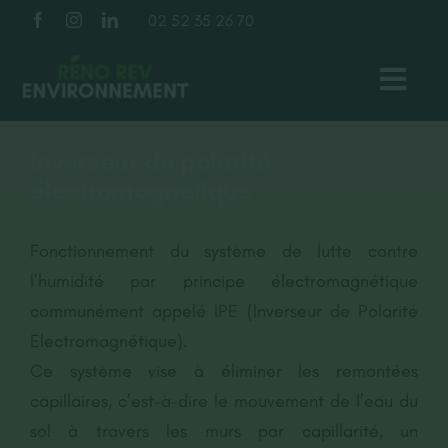
Passer
02 52 35 26 70
au
contenu
Toggl
Navig
TOITURE
Inverseur de polarité
électromagnétique
FAÇADE
Fonctionnement du système de lutte contre
ISOLATION
l’humidité par principe électromagnétique
communément appelé IPE (Inverseur de Polarité
Electromagnétique).
À PROPOS
Ce système vise à éliminer les remontées
capillaires, c’est-à-dire le mouvement de l’eau du
NOS RÉALISATIONS
sol à travers les murs par capillarité, un