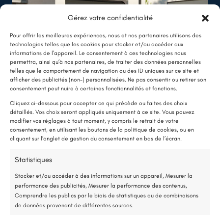
Gérez votre confidentialité
Pour offrir les meilleures expériences, nous et nos partenaires utilisons des
technologies telles que les cookies pour stocker et/ou accéder aux
informations de l’appareil. Le consentement à ces technologies nous
permettra, ainsi qu’à nos partenaires, de traiter des données personnelles
telles que le comportement de navigation ou des ID uniques sur ce site et
afficher des publicités (non-) personnalisées. Ne pas consentir ou retirer son
LE SAVIEZ-VOUS ?
Voir nos réalisations
consentement peut nuire à certaines fonctionnalités et fonctions.
Une pompe à chaleur (PAC) utilise très peu d’électricité : elle consomme
Cliquez ci-dessous pour accepter ce qui précède ou faites des choix
détaillés. Vos choix seront appliqués uniquement à ce site. Vous pouvez
environ 1 kWh pour générer 4 kWh de chaleur.
modifier vos réglages à tout moment, y compris le retrait de votre
Une solution performante et économique
consentement, en utilisant les boutons de la politique de cookies, ou en
cliquant sur l’onglet de gestion du consentement en bas de l’écran.
75 % de l’énergie provient des calories naturellement présentes dans
Vous cherchez d'autres solutions
Statistiques
l’air, et seulement 25 % de l’électricité est utilisée.
?
Stocker et/ou accéder à des informations sur un appareil, Mesurer la
performance des publicités, Mesurer la performance des contenus,
Étude gratuite et sans engagement
Comprendre les publics par le biais de statistiques ou de combinaisons
de données provenant de différentes sources.
Entreprise locale et RGE