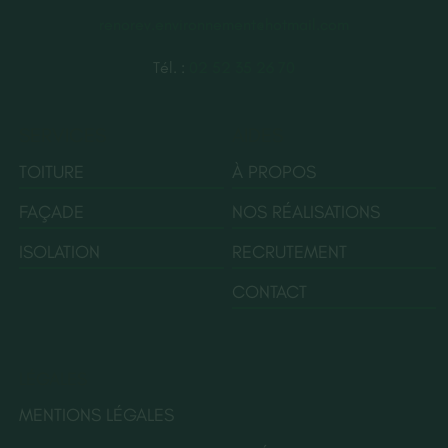
renorev.environnement@hotmail.com
Tél. :
02 52 35 26 70
SERVICES
AIDES
TOITURE
À PROPOS
FAÇADE
NOS RÉALISATIONS
ISOLATION
RECRUTEMENT
CONTACT
LÉGALES
MENTIONS LÉGALES