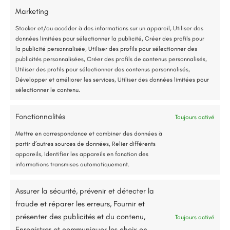
Marketing
*Aides de l’État disponibles selon votre revenu fiscal
Aménagement des
Stocker et/ou accéder à des informations sur un appareil, Utiliser des
données limitées pour sélectionner la publicité, Créer des profils pour
Accompagnement administratif et financier complet
combles
la publicité personnalisée, Utiliser des profils pour sélectionner des
publicités personnalisées, Créer des profils de contenus personnalisés,
Utiliser des profils pour sélectionner des contenus personnalisés,
Développer et améliorer les services, Utiliser des données limitées pour
sélectionner le contenu.
Fonctionnalités
Toujours activé
Jusqu’à 80% de prise en charge*
Mettre en correspondance et combiner des données à
partir d’autres sources de données, Relier différents
appareils, Identifier les appareils en fonction des
informations transmises automatiquement.
Assurer la sécurité, prévenir et détecter la
fraude et réparer les erreurs, Fournir et
présenter des publicités et du contenu,
Toujours activé
Enregistrer et communiquer les choix en