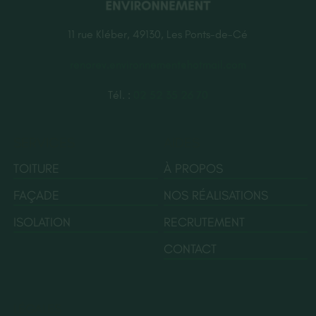
11 rue Kléber, 49130, Les Ponts-de-Cé
renorev.environnement@hotmail.com
Tél. :
02 52 35 26 70
SERVICES
AIDES
TOITURE
À PROPOS
FAÇADE
NOS RÉALISATIONS
ISOLATION
RECRUTEMENT
CONTACT
LÉGALES