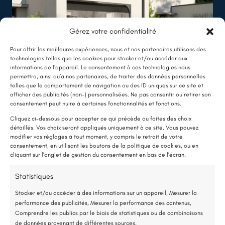
Voir nos réalisations
Gérez votre confidentialité
Pour offrir les meilleures expériences, nous et nos partenaires utilisons des
technologies telles que les cookies pour stocker et/ou accéder aux
informations de l’appareil. Le consentement à ces technologies nous
permettra, ainsi qu’à nos partenaires, de traiter des données personnelles
telles que le comportement de navigation ou des ID uniques sur ce site et
LE SAVIEZ-VOUS ?
afficher des publicités (non-) personnalisées. Ne pas consentir ou retirer son
Vous cherchez d'autres
consentement peut nuire à certaines fonctionnalités et fonctions.
Une pompe à chaleur (PAC) utilise très peu d’électricité : elle consomme
solutions ?
Cliquez ci-dessous pour accepter ce qui précède ou faites des choix
environ 1 kWh pour générer 4 kWh de chaleur.
détaillés. Vos choix seront appliqués uniquement à ce site. Vous pouvez
Une solution performante et économique
modifier vos réglages à tout moment, y compris le retrait de votre
consentement, en utilisant les boutons de la politique de cookies, ou en
cliquant sur l’onglet de gestion du consentement en bas de l’écran.
75 % de l’énergie provient des calories naturellement présentes dans
l’air, et seulement 25 % de l’électricité est utilisée.
Statistiques
Peinture
Stocker et/ou accéder à des informations sur un appareil, Mesurer la
Étude gratuite et sans engagement
performance des publicités, Mesurer la performance des contenus,
Comprendre les publics par le biais de statistiques ou de combinaisons
de données provenant de différentes sources.
Entreprise locale et RGE