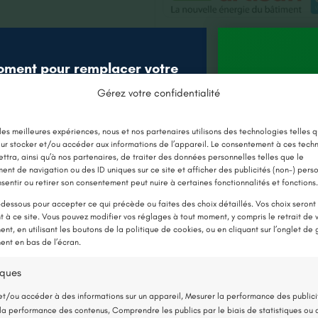
oment pour remplacer votre
âce aux nouvelles aides !
Gérez votre confidentialité
Jusqu’à 
E CHAUDIÈRE PAR UNE POMPE À
 les meilleures expériences, nous et nos partenaires utilisons des technologies telles q
en 
ur stocker et/ou accéder aux informations de l’appareil. Le consentement à ces tech
CHALEUR
Nos projets récents
ttra, ainsi qu’à nos partenaires, de traiter des données personnelles telles que le
nt de navigation ou des ID uniques sur ce site et afficher des publicités (non-) pers
sentir ou retirer son consentement peut nuire à certaines fonctionnalités et fonctions.
-dessous pour accepter ce qui précède ou faites des choix détaillés. Vos choix seront
 à ce site. Vous pouvez modifier vos réglages à tout moment, y compris le retrait de 
Découvrez tous nos projets récents
nt, en utilisant les boutons de la politique de cookies, ou en cliquant sur l’onglet de 
nt en bas de l’écran.
iques
et/ou accéder à des informations sur un appareil, Mesurer la performance des publici
la performance des contenus, Comprendre les publics par le biais de statistiques ou 