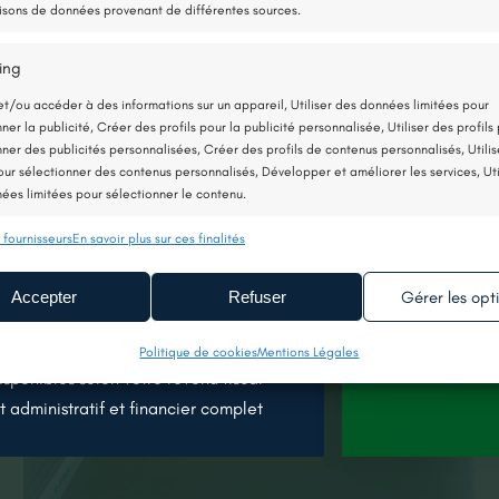
sons de données provenant de différentes sources.
ing
?
et/ou accéder à des informations sur un appareil, Utiliser des données limitées pour
tilise très peu d’électricité : elle consomme
ner la publicité, Créer des profils pour la publicité personnalisée, Utiliser des profils
Capte les c
 4 kWh de chaleur.
nner des publicités personnalisées, Créer des profils de contenus personnalisés, Utilis
extérieur
pour sélectionner des contenus personnalisés, Développer et améliorer les services, Uti
Chauffe vo
formante et économique
ées limitées pour sélectionner le contenu.
eau
Consomme 
es calories naturellement présentes dans l’air, et
 fournisseurs
En savoir plus sur ces finalités
moins qu’
nnalités
Toujou
té est utilisée.
chauffage
n correspondance et combiner des données à partir d’autres sources de
Accepter
Refuser
Gérer les opt
Relier différents appareils, Identifier les appareils en fonction des
tuite et sans engagement
ions transmises automatiquement.
FAIRE
reprise locale et RGE
Politique de cookies
Mentions Légales
isponibles selon votre revenu fiscal
 la sécurité, prévenir et détecter la fraude et réparer les
dministratif et financier complet
, Fournir et présenter des publicités et du contenu, Enregistrer
Toujou
uniquer les choix en matière de confidentialité.