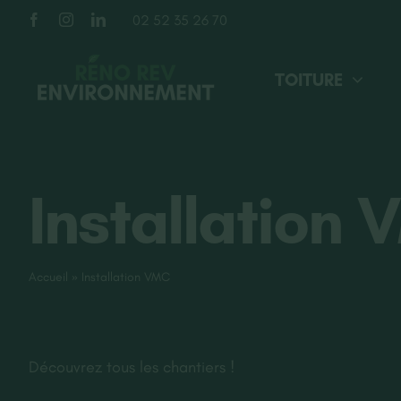
Passer
02 52 35 26 70
au
contenu
TOITURE
Installation
Accueil
»
Installation VMC
Découvrez tous les chantiers !