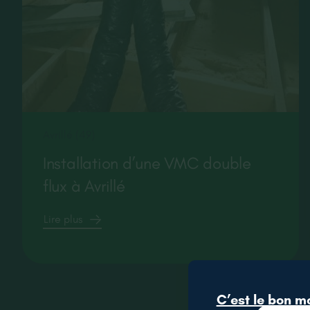
Avrillé (49)
Installation d’une VMC double
flux à Avrillé
Lire plus
C’est le bon m