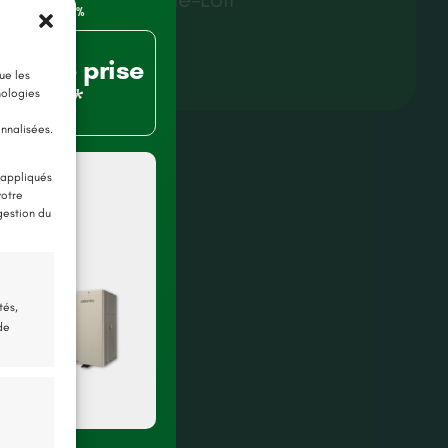
Lire plus
80% de prise
ue les
charge*
nologies
onnalisées.
 appliqués
votre
gestion du
tés,
de