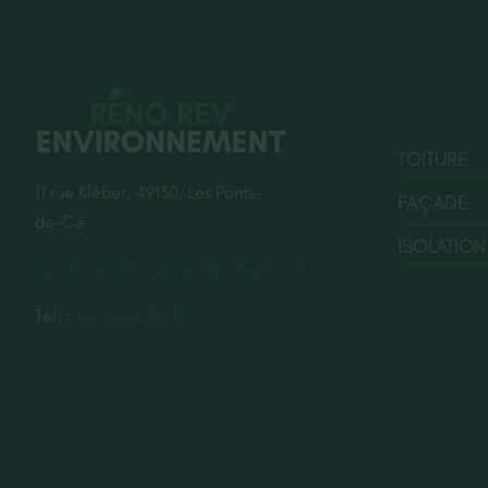
SERVICE
TOITURE
11 rue Kléber, 49130, Les Ponts-
FAÇADE
de-Cé
ISOLATION
renorev.environnement@hotmail.com
Tél. :
02 52 35 26 70