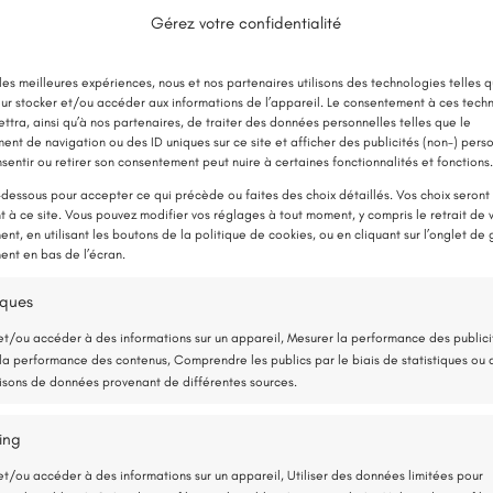
âce aux nouvelles aides !
Gérez votre confidentialité
Jusqu’à 
E CHAUDIÈRE PAR UNE POMPE À
 les meilleures expériences, nous et nos partenaires utilisons des technologies telles q
en 
ur stocker et/ou accéder aux informations de l’appareil. Le consentement à ces tech
CHALEUR
ttra, ainsi qu’à nos partenaires, de traiter des données personnelles telles que le
nt de navigation ou des ID uniques sur ce site et afficher des publicités (non-) pers
sentir ou retirer son consentement peut nuire à certaines fonctionnalités et fonctions.
-dessous pour accepter ce qui précède ou faites des choix détaillés. Vos choix seront
 à ce site. Vous pouvez modifier vos réglages à tout moment, y compris le retrait de 
nt, en utilisant les boutons de la politique de cookies, ou en cliquant sur l’onglet de 
nt en bas de l’écran.
iques
et/ou accéder à des informations sur un appareil, Mesurer la performance des publici
la performance des contenus, Comprendre les publics par le biais de statistiques ou 
sons de données provenant de différentes sources.
ing
?
et/ou accéder à des informations sur un appareil, Utiliser des données limitées pour
tilise très peu d’électricité : elle consomme