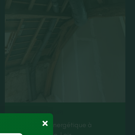
Seiches-sur-le-Loir (49)
Rénovation énergétique à
Seiches-sur-le-Loir