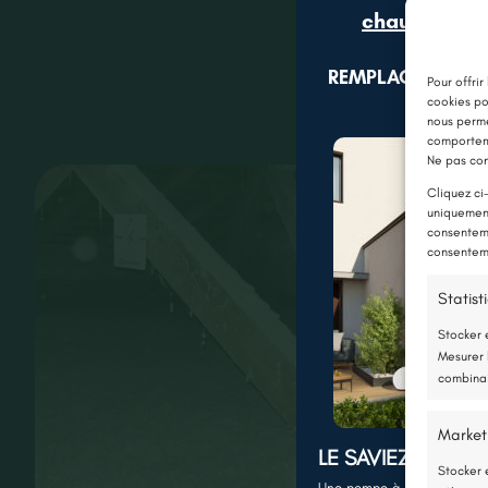
chaudière gr
REMPLACEZ VOTR
Pour offrir
cookies po
nous perme
comporteme
Ne pas con
Cliquez ci
uniquement
consenteme
consenteme
Statist
Stocker 
Mesurer 
combinai
Market
LE SAVIEZ-VOUS 
Stocker 
Une pompe à chaleur (PAC) u