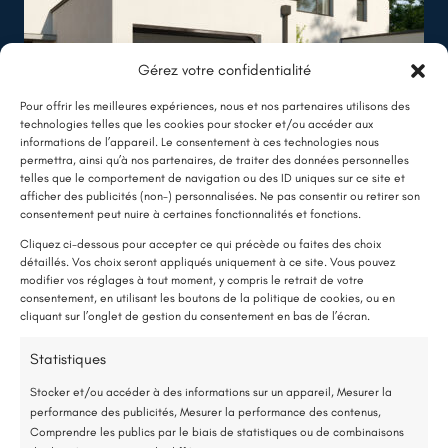
Gérez votre confidentialité
Avrillé (49)
Pour offrir les meilleures expériences, nous et nos partenaires utilisons des
Rénovation énergétique à Avrillé
technologies telles que les cookies pour stocker et/ou accéder aux
informations de l’appareil. Le consentement à ces technologies nous
permettra, ainsi qu’à nos partenaires, de traiter des données personnelles
Lire plus
telles que le comportement de navigation ou des ID uniques sur ce site et
afficher des publicités (non-) personnalisées. Ne pas consentir ou retirer son
LE SAVIEZ-VOUS ?
consentement peut nuire à certaines fonctionnalités et fonctions.
Une pompe à chaleur (PAC) utilise très peu d’électricité : elle consomme
Cliquez ci-dessous pour accepter ce qui précède ou faites des choix
détaillés. Vos choix seront appliqués uniquement à ce site. Vous pouvez
environ 1 kWh pour générer 4 kWh de chaleur.
modifier vos réglages à tout moment, y compris le retrait de votre
Une solution performante et économique
consentement, en utilisant les boutons de la politique de cookies, ou en
cliquant sur l’onglet de gestion du consentement en bas de l’écran.
75 % de l’énergie provient des calories naturellement présentes dans
Statistiques
l’air, et seulement 25 % de l’électricité est utilisée.
Stocker et/ou accéder à des informations sur un appareil, Mesurer la
performance des publicités, Mesurer la performance des contenus,
Étude gratuite et sans engagement
Comprendre les publics par le biais de statistiques ou de combinaisons