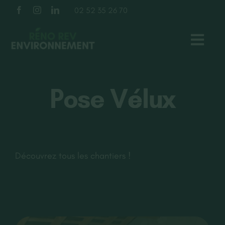
Passer
02 52 35 26 70
au
contenu
Toggl
Navig
TOITURE
Pose Vélux
FAÇADE
ISOLATION
Découvrez tous les chantiers !
À PROPOS
NOS RÉALISATIONS