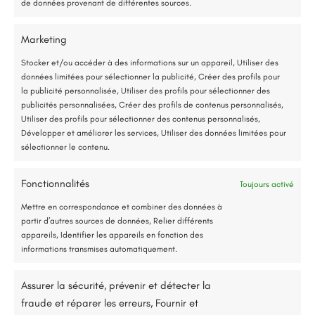
E-mail:
renorev.environnement@hotmail.com
de données provenant de différentes sources.
Entreprise locale et RGE
Marketing
*Aides de l’État disponibles selon votre revenu fiscal
Tél. :
02 52 35 26 70
Stocker et/ou accéder à des informations sur un appareil, Utiliser des
données limitées pour sélectionner la publicité, Créer des profils pour
Accompagnement administratif et financier complet
la publicité personnalisée, Utiliser des profils pour sélectionner des
publicités personnalisées, Créer des profils de contenus personnalisés,
Utiliser des profils pour sélectionner des contenus personnalisés,
Développer et améliorer les services, Utiliser des données limitées pour
sélectionner le contenu.
Fonctionnalités
Toujours activé
Jusqu’à 80% de prise en charge*
Mettre en correspondance et combiner des données à
partir d’autres sources de données, Relier différents
appareils, Identifier les appareils en fonction des
informations transmises automatiquement.
Assurer la sécurité, prévenir et détecter la
fraude et réparer les erreurs, Fournir et