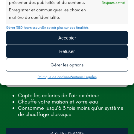
présenter des publicités et du contenu,
Toujours activé
Enregistrer et communiquer les choix en
11 rue Kléber, 49130, Les Ponts-de-Cé
matière de confidentialité.
renorev.environnement@hotmail.com
Gérer 1380 fournisseurs
En savoir plus sur ces finalités
Accepter
Tél. :
02 52 35 26 70
Refuser
SERVICES
AIDES
Gérer les options
TOITURE
À PROPOS
Politique de cookies
Mentions Légales
FAÇADE
NOS RÉALISATIONS
Capte les calories de l’air extérieur
ISOLATION
RECRUTEMENT
Chauffe votre maison et votre eau
CONTACT
Consomme jusqu’à 3 fois moins qu’un système
de chauffage classique
LÉGALES
FAIRE UNE DEMANDE