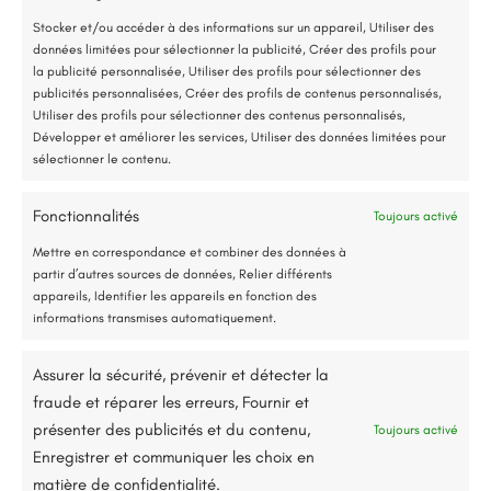
*Aides de l’État disponibles selon votre revenu fiscal
Stocker et/ou accéder à des informations sur un appareil, Utiliser des
données limitées pour sélectionner la publicité, Créer des profils pour
Accompagnement administratif et financier complet
la publicité personnalisée, Utiliser des profils pour sélectionner des
publicités personnalisées, Créer des profils de contenus personnalisés,
Utiliser des profils pour sélectionner des contenus personnalisés,
Développer et améliorer les services, Utiliser des données limitées pour
sélectionner le contenu.
Fonctionnalités
Toujours activé
Jusqu’à 80% de prise en charge*
Mettre en correspondance et combiner des données à
partir d’autres sources de données, Relier différents
appareils, Identifier les appareils en fonction des
informations transmises automatiquement.
Assurer la sécurité, prévenir et détecter la
fraude et réparer les erreurs, Fournir et
11 rue Kléber, 49130, Les Ponts-de-Cé
présenter des publicités et du contenu,
Toujours activé
renorev.environnement@hotmail.com
Enregistrer et communiquer les choix en
matière de confidentialité.