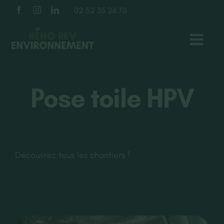
Passer
02 52 35 26 70
au
contenu
Toggl
Navig
TOITURE
Pose toile HPV
FAÇADE
ISOLATION
Découvrez tous les chantiers !
À PROPOS
NOS RÉALISATIONS