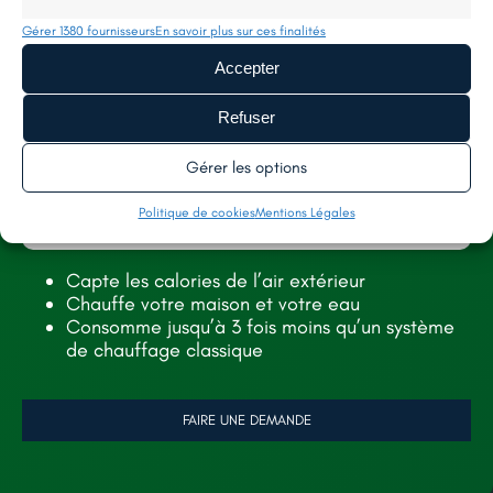
Tél. :
02 52 35 26 70
Gérer 1380 fournisseurs
En savoir plus sur ces finalités
Accepter
SERVICES
AIDES
Refuser
TOITURE
À PROPOS
FAÇADE
NOS RÉALISATIONS
Gérer les options
ISOLATION
RECRUTEMENT
Politique de cookies
Mentions Légales
CONTACT
Capte les calories de l’air extérieur
Chauffe votre maison et votre eau
Consomme jusqu’à 3 fois moins qu’un système
de chauffage classique
LÉGALES
MENTIONS LÉGALES
FAIRE UNE DEMANDE
POLITIQUE DE CONFIDENTIALITÉ
POLITIQUE DE COOKIES (UE)