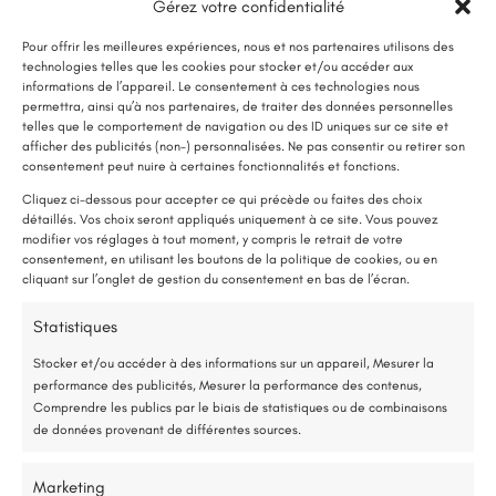
Gérez votre confidentialité
Lire plus
Pour offrir les meilleures expériences, nous et nos partenaires utilisons des
technologies telles que les cookies pour stocker et/ou accéder aux
informations de l’appareil. Le consentement à ces technologies nous
permettra, ainsi qu’à nos partenaires, de traiter des données personnelles
telles que le comportement de navigation ou des ID uniques sur ce site et
afficher des publicités (non-) personnalisées. Ne pas consentir ou retirer son
LE SAVIEZ-VOUS ?
consentement peut nuire à certaines fonctionnalités et fonctions.
Une pompe à chaleur (PAC) utilise très peu d’électricité : elle consomme
Cliquez ci-dessous pour accepter ce qui précède ou faites des choix
détaillés. Vos choix seront appliqués uniquement à ce site. Vous pouvez
environ 1 kWh pour générer 4 kWh de chaleur.
modifier vos réglages à tout moment, y compris le retrait de votre
Une solution performante et économique
consentement, en utilisant les boutons de la politique de cookies, ou en
cliquant sur l’onglet de gestion du consentement en bas de l’écran.
75 % de l’énergie provient des calories naturellement présentes dans
Statistiques
l’air, et seulement 25 % de l’électricité est utilisée.
E-mail:
renorev.environnement@hotmail.com
Stocker et/ou accéder à des informations sur un appareil, Mesurer la
performance des publicités, Mesurer la performance des contenus,
Étude gratuite et sans engagement
Comprendre les publics par le biais de statistiques ou de combinaisons
de données provenant de différentes sources.
Tél. :
02 52 35 26 70
Entreprise locale et RGE
Marketing