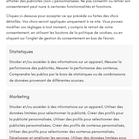
afficher des publicités (non-) personnalisées. Ne pas consentir ou retirer son
LE SAVIEZ-VOUS ?
consentement peut nuire à certaines fonctionnalités et fonctions.
Une pompe à chaleur (PAC) utilise très peu d’électricité : elle consomme
Cliquez ci-dessous pour accepter ce qui précède ou faites des choix
détaillés. Vos choix seront appliqués uniquement à ce site. Vous pouvez
environ 1 kWh pour générer 4 kWh de chaleur.
modifier vos réglages à tout moment, y compris le retrait de votre
Une solution performante et économique
consentement, en utilisant les boutons de la politique de cookies, ou en
cliquant sur l’onglet de gestion du consentement en bas de l’écran.
Loire-Authion (49)
75 % de l’énergie provient des calories naturellement présentes dans
Statistiques
Aménagement d’un garage à Loire-Authion
l’air, et seulement 25 % de l’électricité est utilisée.
Stocker et/ou accéder à des informations sur un appareil, Mesurer la
performance des publicités, Mesurer la performance des contenus,
Lire plus
Étude gratuite et sans engagement
Comprendre les publics par le biais de statistiques ou de combinaisons
de données provenant de différentes sources.
Entreprise locale et RGE
Marketing
*Aides de l’État disponibles selon votre revenu fiscal
Stocker et/ou accéder à des informations sur un appareil, Utiliser des
données limitées pour sélectionner la publicité, Créer des profils pour
Accompagnement administratif et financier complet
la publicité personnalisée, Utiliser des profils pour sélectionner des
publicités personnalisées, Créer des profils de contenus personnalisés,
Utiliser des profils pour sélectionner des contenus personnalisés,
Développer et améliorer les services, Utiliser des données limitées pour