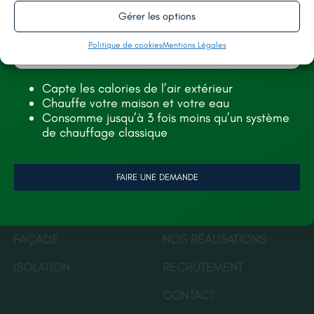
Gérer les options
Politique de cookies
Mentions Légales
11 rue Kléber, 49130, Les Ponts-de-Cé
Capte les calories de l’air extérieur
Chauffe votre maison et votre eau
renorev.environnement@hotmail.com
Consomme jusqu’à 3 fois moins qu’un système
de chauffage classique
Tél. :
02 52 35 26 70
FAIRE UNE DEMANDE
SERVICES
AIDES
TOITURE
À PROPOS
FAÇADE
NOS RÉALISATIONS
ISOLATION
RECRUTEMENT
CONTACT