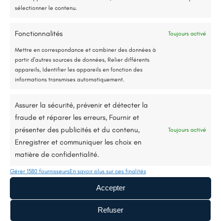
sélectionner le contenu.
E-mail:
renorev.environnement@hotmail.com
Fonctionnalités
Toujours activé
Jusqu’à 80% de prise en charge*
Mettre en correspondance et combiner des données à
partir d’autres sources de données, Relier différents
appareils, Identifier les appareils en fonction des
Tél. :
02 52 35 26 70
informations transmises automatiquement.
Assurer la sécurité, prévenir et détecter la
fraude et réparer les erreurs, Fournir et
présenter des publicités et du contenu,
Toujours activé
Enregistrer et communiquer les choix en
matière de confidentialité.
Gérer 1380 fournisseurs
En savoir plus sur ces finalités
Accepter
Refuser